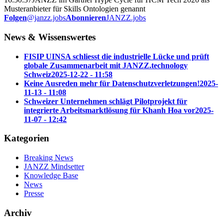
Musteranbieter für Skills Ontologien genannt
Folgen
@janzz.jobs
Abonnieren
JANZZ.jobs
News & Wissenswertes
FISIP UINSA schliesst die industrielle Lücke und prüft
globale Zusammenarbeit mit JANZZ.technology
Schweiz
2025-12-22 - 11:58
Keine Ausreden mehr für Datenschutzverletzungen!
2025-
11-13 - 11:08
Schweizer Unternehmen schlägt Pilotprojekt für
integrierte Arbeitsmarktlösung für Khanh Hoa vor
2025-
11-07 - 12:42
Kategorien
Breaking News
JANZZ Mindsetter
Knowledge Base
News
Presse
Archiv