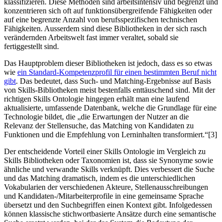
klassifizieren. Diese Methoden sind arbeitsintensiv und begrenzt und
konzentrieren sich oft auf funktionsübergreifende Fähigkeiten oder
auf eine begrenzte Anzahl von berufsspezifischen technischen
Fähigkeiten. Ausserdem sind diese Bibliotheken in der sich rasch
verändernden Arbeitswelt fast immer veraltet, sobald sie
fertiggestellt sind.
Das Hauptproblem dieser Bibliotheken ist jedoch, dass es so etwas
wie
ein Standard-Kompetenzprofil für einen bestimmten Beruf nicht
gibt
. Das bedeutet, dass Such- und Matching-Ergebnisse auf Basis
von Skills-Bibliotheken meist bestenfalls enttäuschend sind. Mit der
richtigen Skills Ontologie hingegen erhält man eine laufend
aktualisierte, umfassende Datenbank, welche die Grundlage für eine
Technologie bildet, die „die Erwartungen der Nutzer an die
Relevanz der Stellensuche, das Matching von Kandidaten zu
Funktionen und die Empfehlung von Lerninhalten transformiert.“[3]
Der entscheidende Vorteil einer Skills Ontologie im Vergleich zu
Skills Bibliotheken oder Taxonomien ist, dass sie Synonyme sowie
ähnliche und verwandte Skills verknüpft. Dies verbessert die Suche
und das Matching dramatisch, indem es die unterschiedlichen
Vokabularien der verschiedenen Akteure, Stellenausschreibungen
und Kandidaten-/Mitarbeiterprofile in eine gemeinsame Sprache
übersetzt und den Suchbegriffen einen Kontext gibt. Infolgedessen
können klassische stichwortbasierte Ansätze durch eine semantische