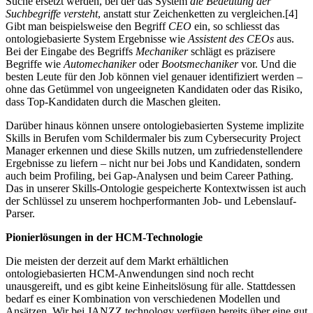
Suche ersetzt werden, bei der das System
die Bedeutung der
Suchbegriffe versteht
, anstatt stur Zeichenketten zu vergleichen.[4]
Gibt man beispielsweise den Begriff
CEO
ein, so schliesst das
ontologiebasierte System Ergebnisse wie
Assistent des CEOs
aus.
Bei der Eingabe des Begriffs
Mechaniker
schlägt es präzisere
Begriffe wie
Automechaniker
oder
Bootsmechaniker
vor. Und die
besten Leute für den Job können viel genauer identifiziert werden –
ohne das Getümmel von ungeeigneten Kandidaten oder das Risiko,
dass Top-Kandidaten durch die Maschen gleiten.
Darüber hinaus können unsere ontologiebasierten Systeme implizite
Skills in Berufen vom Schildermaler bis zum Cybersecurity Project
Manager erkennen und diese Skills nutzen, um zufriedenstellendere
Ergebnisse zu liefern – nicht nur bei Jobs und Kandidaten, sondern
auch beim Profiling, bei Gap-Analysen und beim Career Pathing.
Das in unserer Skills-Ontologie gespeicherte Kontextwissen ist auch
der Schlüssel zu unserem hochperformanten Job- und Lebenslauf-
Parser.
Pionierlösungen in der HCM-Technologie
Die meisten der derzeit auf dem Markt erhältlichen
ontologiebasierten HCM-Anwendungen sind noch recht
unausgereift, und es gibt keine Einheitslösung für alle. Stattdessen
bedarf es einer Kombination von verschiedenen Modellen und
Ansätzen. Wir bei JANZZ.technology verfügen bereits über eine gut