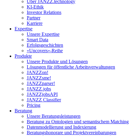
Über JANZZ.technology
KI-Ethik
Investor Relations
Partner
Karriere
Expertise
Unsere Expertise
Smart Data
Erfolgsgeschichten
«Uncovers»-Reihe
Produkte
Unsere Produkte und Lösungen
Lösungen für öffentliche Arbeitsverwaltungen
JANZZon!
JANZZsme!
JANZZparser!
JANZZ.jobs
JANZZjobsAPI
JANZZ Classifier
Pricing
Beratung
Unsere Beratungsleistungen
Beratung zu Ontologien und semantischem Matching
Datenmodellierung und Indexierung
Beratungshonorare und Projektvereinbarungen