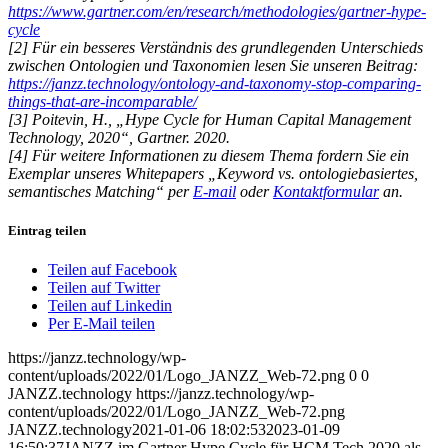
https://www.gartner.com/en/research/methodologies/gartner-hype-
cycle
[2] Für ein besseres Verständnis des grundlegenden Unterschieds
zwischen Ontologien und Taxonomien lesen Sie unseren Beitrag:
https://janzz.technology/ontology-and-taxonomy-stop-comparing-
things-that-are-incomparable/
[3] Poitevin, H., „Hype Cycle for Human Capital Management
Technology, 2020“, Gartner. 2020.
[4] Für weitere Informationen zu diesem Thema fordern Sie ein
Exemplar unseres Whitepapers „Keyword vs. ontologiebasiertes,
semantisches Matching“ per
E-mail
oder
Kontaktformular
an.
Eintrag teilen
Teilen auf Facebook
Teilen auf Twitter
Teilen auf Linkedin
Per E-Mail teilen
https://janzz.technology/wp-
content/uploads/2022/01/Logo_JANZZ_Web-72.png
0
0
JANZZ.technology
https://janzz.technology/wp-
content/uploads/2022/01/Logo_JANZZ_Web-72.png
JANZZ.technology
2021-01-06 18:02:53
2023-01-09
16:50:37
JANZZ im Gartner Hype Cycle für HCM Tech 2020 als