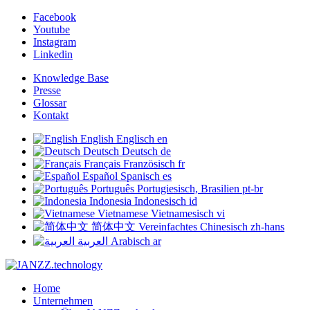
Facebook
Youtube
Instagram
Linkedin
Knowledge Base
Presse
Glossar
Kontakt
English
Englisch
en
Deutsch
Deutsch
de
Français
Französisch
fr
Español
Spanisch
es
Português
Portugiesisch, Brasilien
pt-br
Indonesia
Indonesisch
id
Vietnamese
Vietnamesisch
vi
简体中文
Vereinfachtes Chinesisch
zh-hans
العربية
Arabisch
ar
Home
Unternehmen