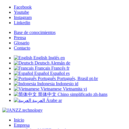
Facebook
Youtube
Instagram
Linkedin
Base de conocimientos
Prensa
Glosario
Contacto
English
Inglés
en
Deutsch
Alemán
de
Français
Francés
fr
Español
Español
es
Português
Portugués, Brasil
pt-br
Indonesia
Indonesio
id
Vietnamese
Vietnamita
vi
简体中文
Chino simplificado
zh-hans
العربية
Árabe
ar
Inicio
Empresa