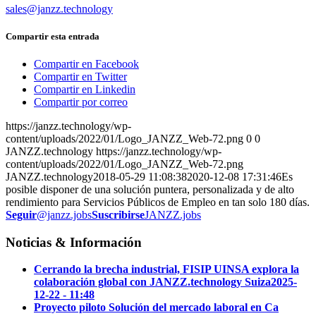
sales@janzz.technology
Compartir esta entrada
Compartir en Facebook
Compartir en Twitter
Compartir en Linkedin
Compartir por correo
https://janzz.technology/wp-
content/uploads/2022/01/Logo_JANZZ_Web-72.png
0
0
JANZZ.technology
https://janzz.technology/wp-
content/uploads/2022/01/Logo_JANZZ_Web-72.png
JANZZ.technology
2018-05-29 11:08:38
2020-12-08 17:31:46
Es
posible disponer de una solución puntera, personalizada y de alto
rendimiento para Servicios Públicos de Empleo en tan solo 180 días.
Seguir
@janzz.jobs
Suscribirse
JANZZ.jobs
Noticias & Información
Cerrando la brecha industrial, FISIP UINSA explora la
colaboración global con JANZZ.technology Suiza
2025-
12-22 - 11:48
Proyecto piloto Solución del mercado laboral en Ca