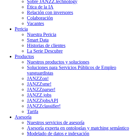
Sobre JANZZ.technology
Ética de la IA
Relación con inversores
Colaboración
Vacantes
Pericia
Nuestra Pericia
Smart Data
Historias de clientes
La Serie Descubre
Productos
Nuestros productos y soluciones
Soluciones para Servicios Públicos de Empleo
vanguardistas
JANZZon!
JANZZsme!
JANZZparser!
JANZZ.jobs
JANZZjobsAPI
JANZZclassifier!
Tarifa
Asesoría
Nuestros servicios de asesoría
Asesoría experta en ontologías y matching semántico
Modelado de datos e indexación