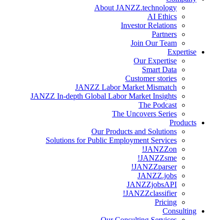
About JANZZ.technology
AI Ethics
Investor Relations
Partners
Join Our Team
Expertise
Our Expertise
Smart Data
Customer stories
JANZZ Labor Market Mismatch
JANZZ In-depth Global Labor Market Insights
The Podcast
The Uncovers Series
Products
Our Products and Solutions
Solutions for Public Employment Services
JANZZon!
JANZZsme!
JANZZparser!
JANZZ.jobs
JANZZjobsAPI
JANZZclassifier!
Pricing
Consulting
Our Consulting Services