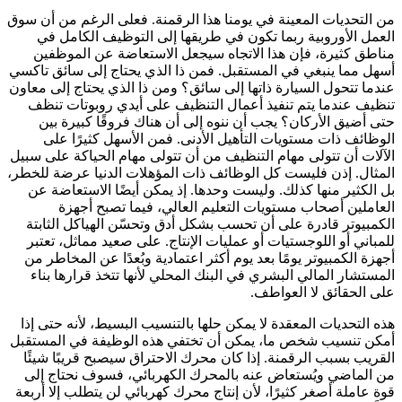
من التحديات المعينة في يومنا هذا الرقمنة. فعلى الرغم من أن سوق
العمل الأوروبية ربما تكون في طريقها إلى التوظيف الكامل في
مناطق كثيرة، فإن هذا الاتجاه سيجعل الاستعاضة عن الموظفين
أسهل مما ينبغي في المستقبل. فمن ذا الذي يحتاج إلى سائق تاكسي
عندما تتحول السيارة ذاتها إلى سائق؟ ومن ذا الذي يحتاج إلى معاون
تنظيف عندما يتم تنفيذ أعمال التنظيف على أيدي روبوتات تنظف
حتى أضيق الأركان؟ يجب أن ننوه إلى أن هناك فروقًا كبيرة بين
الوظائف ذات مستويات التأهيل الأدنى. فمن الأسهل كثيرًا على
الآلات أن تتولى مهام التنظيف من أن تتولى مهام الحياكة على سبيل
المثال. إذن فليست كل الوظائف ذات المؤهلات الدنيا عرضة للخطر،
بل الكثير منها كذلك. وليست وحدها. إذ يمكن أيضًا الاستعاضة عن
العاملين أصحاب مستويات التعليم العالي، فيما تصبح أجهزة
الكمبيوتر قادرة على أن تحسب بشكل أدق وتحسّن الهياكل الثابتة
للمباني أو اللوجستيات أو عمليات الإنتاج. على صعيد مماثل، تعتبر
أجهزة الكمبيوتر يومًا بعد يوم أكثر اعتمادية وبُعدًا عن المخاطر من
المستشار المالي البشري في البنك المحلي لأنها تتخذ قرارها بناء
على الحقائق لا العواطف.
هذه التحديات المعقدة لا يمكن حلها بالتنسيب البسيط، لأنه حتى إذا
أمكن تنسيب شخص ما، يمكن أن تختفي هذه الوظيفة في المستقبل
القريب بسبب الرقمنة. إذا كان محرك الاحتراق سيصبح قريبًا شيئًا
من الماضي ويُستعاض عنه بالمحرك الكهربائي، فسوف نحتاج إلى
قوة عاملة أصغر كثيرًا، لأن إنتاج محرك كهربائي لن يتطلب إلا أربعة