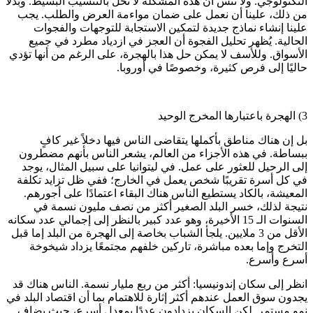
التكنولوجي. ولا ننس أن هذه المشكلة لا تُحل بالتنسيب البسيط. وبدلاً
من ذلك، علينا أن نعمل على ضمان مواءمة العرض والطلب. يجب
علينا إنشاء نماذج جديدة لتمكين الاستجابة للتوجهات والفجوات
الحالية. يُظهر تحليل الفجوة أن العجز في ازدياد مطرد في جميع
الأسواق. وللأسف لا يمكن حل هذا بالهجرة، على الرغم من أنها تؤدي
حاليًا إلى فرص كثيرة، وخصوصًا في أوروبا.
3) الهجرة باعتبارها المخرج الوحيد
بل إن هناك مناطق بأكملها يتقاضى الناس فيها دخلاً غير كافٍ
ببساطة. في هذه الأجزاء من العالم، يشعر الناس بأنهم مضطرون
إلى الرحيل للعثور على عمل. في ليتوانيا على سبيل المثال، يوجد
في كل أسرة تقريبًا شخص يعمل في الخارج؛ ففي ظل تزايد تكلفة
المعيشة، بالكاد يستطيع الناس هناك البقاء اعتمادًا على أجورهم.
نتيجة لذلك، خسر البلد الصغير أكثر من نصف مليون نسمة في
السنوات الـ
15
الأخيرة، وهو عدد كبير بالنظر إلى إجمالي عدد سكانه
الأقل من 3 ملايين. يلجأ الشباب بخاصة إلى الهجرة من البلد إما قبل
التخرج وإما بعده مباشرة، تاركين خلفهم مجتمعًا يزداد شيخوخة
أسرع وأسرع.
انظر إلى سكان إندونيسيا: أكثر من ربع مليار نسمة. الناس هناك قد
يجدون سوق العمل عندهم أكثر إثارة للاهتمام بما أن اقتصاد البلد في
نمو مستمر. لكن السكان يزدادون عددًا بمعدل أسرع، حيث يضاف