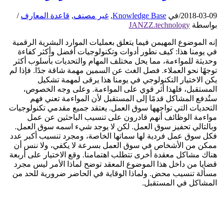
2018-03-09
/
في
Knowledge Base
,
غير مصنف
,
قاعدة المعارف
/
بواسطة
JANZZ.technology
إنه الموضوع المهيمن فيما يتعلق بعمليات الموارد البشرية الرقمية
في يومنا هذا: كيف نطور أدوات وتكنولوجيات أفضل وأكثر كفاءة
وحديثة للمواءمة، مما يحل مختلف المهام والتحديات بأسلوب أكثر
توجهًا نحو العملاء. فصل الغث عن السمين مهمة شاقة جدًا. فإذا لم
يكن الاختيار التكنولوجي في يومنا هذا يرقى لمهمة تشكيل
المستقبل، فلهذا أثر قوي على المواءمة. وعلى وجه الخصوص،
ستُدفع المشاكل قدمًا إلى المستقبل لأن المواءمة تعني فهم
التحديات التي تواجهها سوق العمل. يعتقد جميع مقدمي تكنولوجيات
مواءمة الوظائف أنهم قادرون على تنسيب الباحثين عن عمل
وبالتالي تحفيز سوق العمل. لكن لا يوجد شيء اسمه سوق العمل.
فكل سوق عمل فردية لها سماتها الخاصة، ومجرد تنسيب أكبر عدد
ممكن من الأشخاص في سوق العمل بسرعة لا يكفي، ولا ننس أن
هناك مشاكل معقدة أخرى تتطلب اهتمامنا. وقع الاختيار على أربعة
قضايا من داخل هذا الموضوع المعقد توضح لماذا الأمر ليس مجرد
مسألة تنسيب محض. ولماذا الوقاية في الحاضر ضرورية للحد من
المشاكل في المستقبل.