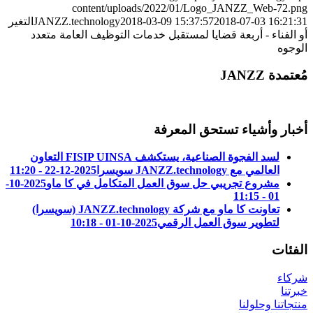
content/uploads/2022/01/Logo_JANZZ_Web-72.png
2018-07-03 16:21:31
2018-03-09 15:37:57
JANZZ.technology
التغير
أو الفناء - أربعة قضايا لمستقبل خدمات التوظيف العامة متعدد
الوجوه
مُعتمدة JANZZ
أخبار وأشياء تستحق المعرفة
لسد الفجوة الصناعية، يستكشف FISIP UINSA التعاون
العالمي مع JANZZ.technology سويسرا
2025-12-22 - 11:20
مشروع تجريبي حل سوق العمل المتكامل في كا ماو
2025-10-
01 - 11:15
تعاونت كا ماو مع شركة JANZZ.technology (سويسرا)
لتطوير سوق العمل الرقمي
2025-10-01 - 10:18
الفئات
شركاء
خبرتنا
منتجاتنا وحلولنا