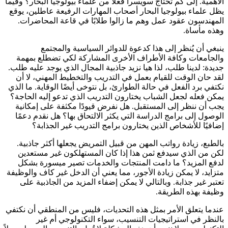
الأهمية. إلى كم تحتاج سويسرا فعلاً من علماء بيولوجيا البحار؟ وفيما
يظل علماء بيولوجيا البحار أصحاب المهارات الرفيعة عاطلين، يوقع
المهندسون عقود عمل وهم ما زالوا طلابًا في قاعة المحاضرات.
وهذه مأساة.
ينبغي أن يُنظر إلى هذا كدعوة للدوائر السياسية والمجتمع
والجامعات وكافة الأطراف الأخرى المشاركة لكي تضطلع بمهمة
جديدة: لدينا طلب، لذا هيا نزيد جاذبية المجال الذي يوجد عليه طلب.
لقد حان الوقت للقيام بعمل في التدريب والتخطيط المهني، لا أن
نكتفي برد الفعل في حالة الطوارئ، بل نتوخى أيضًا الوقاية. ما الذي
يمكن فعله لجعل الشباب يختارون التدريب الذي تدعو إليه الحاجة؟
يجب أن ننظر إلى المستقبل. هل نفرض قيودًا مكثفة على إمكانية
الوصول إلى برامج الدراسة التي يكثر الالتحاق بها؟ هل نقدم دعمًا
إضافيًا للأشخاص الذين يختارون برامج التدريب غير الجذابة؟
بالطبع، زيادة رواتب المهن من قبيل التمريض يجعلها أكثر جاذبية.
لكن من الذي سيدفع ثمن هذا إذا كان المستهلكون غير مستعدين
لدفع المزيد؟ ما دامت المنتجات والخدمات تصير ميسورة بشكل
متزايد، لا يمكن زيادة الأجور، مما يعني أن الدخل غير كاف والوظيفة
تعتبر غير جذابة. وبالتالي لا يمكن إضفاء المزيد من الجاذبية على
وظيفة بهذه الطريقة.
عندما يتعلق الأمر بمثل هذه التحديات، فليس من المنطقي أن نكتفي
بالنظر في استراتيجيات التنسيب، سواء التكنولوجي أم غير