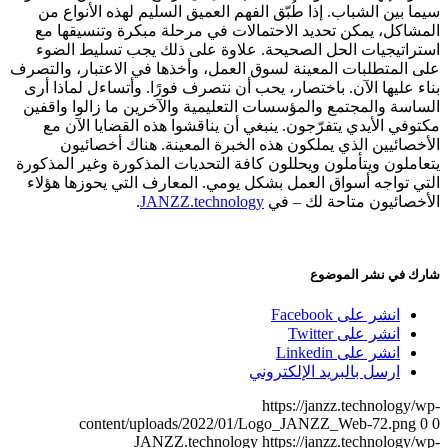
سيما بين الشباب. إذا طُبّق الفهم العميق السليم لهذه الأنواع من
المشاكل، يمكن تحديد الاحتمالات في مرحلة مبكرة وتنسيقها مع
استراتيجيات الحل الصحيحة. علاوة على ذلك يجب تسليط الضوء
على المتطلبات المعينة لسوق العمل، وأخذها في الاعتبار، والتصرف
بناء عليها الآن. باختصار، يحب أن نتصرف فورًا. وأتساءل لماذا أرى
الساسة والمجتمع والمؤسسات التعليمية والآخرين ما زالوا واقفين
مكتوفي الأيدي يتفرّجون. ينبغي أن يناقشوا هذه القضايا الآن مع
الأخصائيين الذي يملكون هذه الخبرة المعينة. هناك أخصائيون
يتعاملون ويتأملون ويحللون كافة التحديات المذكورة وغير المذكورة
التي تواجه أسواق العمل بشكل يومي. المعارف التي يحوزها هؤلاء
الأخصائيون متاحة لك – في
JANZZ.technology
.
شارك في نشر الموضوع
انشر على Facebook
انشر على Twitter
انشر على Linkedin
ارسل بالبريد الإلكتروني
https://janzz.technology/wp-
content/uploads/2022/01/Logo_JANZZ_Web-72.png
0
0
JANZZ.technology
https://janzz.technology/wp-