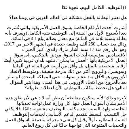
1) التوظيف الكامل اليوم، فجوة غدًا
هل تعتبر البطالة بالفعل مشكلة في العالم الغربي في يومنا هذا؟
أشارت أحدث الأرقام الخاصة بسوق العمل الأمريكية والتي نُشرت
بعد الأسبوع الأول من السنة إلى التوظيف شبه الكامل (ويعرف بأنه
بطالة بنسبة ثلاثة في المائة) مع معدل بطالة يبلغ
4.1
في المائة،
وذلك بعد حساب
250
ألف وظيفة جديدة في الشهر الأخير من
2017
،
وهو أقل رقم منذ
17
سنة. أشار مارك زاندي، كبير الخبراء
الاقتصاديين بمؤسسة أبحاث السوق موديز أناليتكس، إلى سوق
العمل الأمريكية بأنها “أفضل ما يمكن”. تشهد بلدان غربية كثيرة أيضًا
أرقاما منخفضة بالمثل، بل وأقل من أربعة في المائة في ألمانيا
وسويسرا، والنرويج أكثر من ذلك بدرجة طفيفة، ومتوسط الاتحاد
الأوروبي هو الأقل منذ عشر سنوات. حتى المملكة المتحدة لم تتأثر
بعد بالخروج من الاتحاد الأوروبي في هذا الصدد. وهذا يثير السؤال
التالي: هل تخطط مكاتب التوظيف الآن لعطلات طويلة؟
لا نرجو ذلك؛ لأنه ستكون مغالطة أن نظن أنه لا داعي لأن تقلق هذه
الأمم بشأن أسواق العمل فيها. كل وزارة عمل تواجه تحدياتها
الخاصة، ولهذا السبب نجد مكاتب التوظيف مشغولة دائمًا. فلا يكفي
حل التنسيب البسيط لتقديم الدعم الأساسي لخدمات التوظيف
العامة. المطلوب أولاً وقبل كل شيء معرفة متعمقة بأسواق العمل
والتحديات المتنوعة التي تواجهنا حاليًا في كل ربوع العالم.