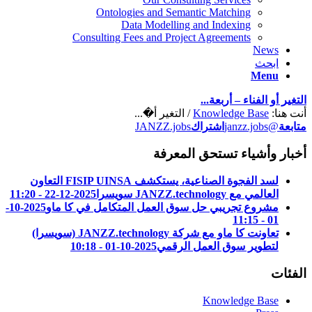
Ontologies and Semantic Matching
Data Modelling and Indexing
Consulting Fees and Project Agreements
News
ابحث
Menu
التغير أو الفناء – أربعة...
أنت هنا:
Knowledge Base
/
التغير أ�...
متابعة
@janzz.jobs
اشتراك
JANZZ.jobs
أخبار وأشياء تستحق المعرفة
لسد الفجوة الصناعية، يستكشف FISIP UINSA التعاون
العالمي مع JANZZ.technology سويسرا
2025-12-22 - 11:20
مشروع تجريبي حل سوق العمل المتكامل في كا ماو
2025-10-
01 - 11:15
تعاونت كا ماو مع شركة JANZZ.technology (سويسرا)
لتطوير سوق العمل الرقمي
2025-10-01 - 10:18
الفئات
Knowledge Base