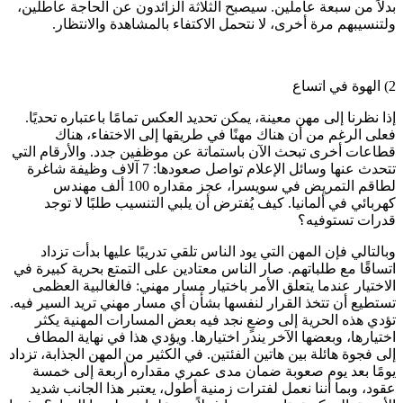
بدلاً من سبعة عاملين. سيصبح الثلاثة الزائدون عن الحاجة عاطلين،
ولتنسيبهم مرة أخرى، لا نتحمل الاكتفاء بالمشاهدة والانتظار.
2) الهوة في اتساع
إذا نظرنا إلى مهن معينة، يمكن تحديد العكس تمامًا باعتباره تحديًا.
فعلى الرغم من أن هناك مهنًا في طريقها إلى الاختفاء، هناك
قطاعات أخرى تبحث الآن باستماتة عن موظفين جدد. والأرقام التي
تتحدث عنها وسائل الإعلام تواصل صعودها: 7 آلاف وظيفة شاغرة
لطاقم التمريض في سويسرا، عجز مقداره
100
ألف مهندس
كهربائي في ألمانيا. كيف يُفترض أن يلبي التنسيب طلبًا لا توجد
قدرات تستوفيه؟
وبالتالي فإن المهن التي يود الناس تلقي تدريبًا عليها بدأت تزداد
اتساقًا مع طلباتهم. صار الناس معتادين على التمتع بحرية كبيرة في
الاختيار عندما يتعلق الأمر باختيار مسار مهني: فالغالبية العظمى
تستطيع أن تتخذ القرار لنفسها بشأن أي مسار مهني تريد السير فيه.
تؤدي هذه الحرية إلى وضعٍ نجد فيه بعض المسارات المهنية يكثر
اختيارها، وبعضها الآخر يندر اختيارها. ويؤدي هذا في نهاية المطاف
إلى فجوة هائلة بين هاتين الفئتين. في الكثير من المهن الجذابة، تزداد
يومًا بعد يوم صعوبة ضمان مدى عمري مقداره أربعة إلى خمسة
عقود، وبما أننا نعمل لفترات زمنية أطول، يعتبر هذا الجانب شديد