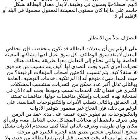
لأنهم اصطلاحيًا يعملون في وظيفة. لا يدل معدل البطالة بشكل
حاسم على ما إذا كان مستوى المعيشة المعقول مضمونًا في البلد أو
الإقليم أم لا.
التصرّف بدلاً من الانتظار
على الرغم من أن معدلات البطالة قد تكون منخفضة، فإن انخفاض
المعدل لا ينقذ سوق الوظائف. كل سوق عمل لديها مشاكلها المعينة
الخاصة بها والتي تحتاج إلى التعامل معها بطريقة مختلفة. هناك
تحديات أخرى كثيرة يجب التصدي لها: كيف يتم تنسيب من هم فوق
50
سنة؟ كيف يتم تنسيب اللاجئين أصحاب المؤهلات الرفيعة؟ من
حيث المبدأ، شيء متوقع أنه إذا لم تتكيف خدمات التوظيف العامة
وبالتالي تذلل أكبر عدد ممكن من التحديات، ستتسبب المشكلات
الكبرى في فقدان تلك الخدمات لسبب وجودها. يجب البدء الآن في
استجابة لهذه التحديات وإطلاق مناقشات حولها، مناقشات تستند
إلى الحقائق وبالتالي تتطلب الأدوات والتكنولوجيات المناسبة. على
الرغم من ذلك، فإن النجاح غير مضمون بتوفير الأدوات
والتكنولوجيات. تم تطوير خبرة عميقة على مدى عقد من الزمن
وهي تعرف بالضبط أي مجالات المشاكل يجب التعامل معه، وفي أي
مكان وبأي طريقة، وتعرف بالتالي أيضًا كيف تستخدم الأدوات بشكل
صحيح. المطلوب شخص يطبق هذه الخبرة الكبيرة في مرحلة
مبكرة. إنها مسألة وقت فحسب قبل أن ترتفع البطالة من جديد، ولا