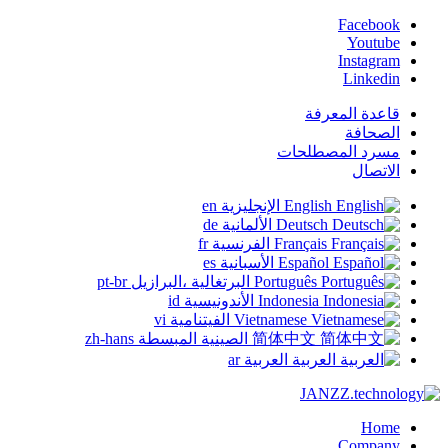
Facebook
Youtube
Instagram
Linkedin
قاعدة المعرفة
الصحافة
مسرد المصطلحات
الاتصال
English
الإنجليزية
en
Deutsch
الألمانية
de
Français
الفرنسية
fr
Español
الأسبانية
es
Português
البرتغالية ،البرازيل
pt-br
Indonesia
الأندونيسية
id
Vietnamese
الفيتنامية
vi
简体中文
الصينية المبسطة
zh-hans
العربية
العربية
ar
Home
Company