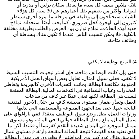
ثلاثة ملايين نسمة كل سنة، ما يعادل سكان برلين أو مدريد أو
ليتوانيا. وأكثر من نصفهم تقل أعمارهم عن
30
سنة. كل هؤلاء
الشباب سيحتاجون إلى وظيفة في مرحلة ما. مرة أخرى سينظر
كثيرون إلى الهجرة كحل ضروري. كما يجب أيضًا استحداث نماذج
جديد لهذه الحالات، نماذج توازن بين العرض والطلب بطريقة مختلفة
بالكلية. فلا يمكن تنسيب الناس عندما لا تكون هناك ببساطة أي
وظائف متاحة.
4) التمتع بوظيفة لا يكفي
حتى وإن كانت الوظائف متاحة، فإن استراتيجيات التنسيب البسيط
لا تكفي. فعلى سبيل المثال، تحاول بعض أسواق العمل الأمريكية
الجنوبية مكافحة البطالة، بجانب التحديات الأخرى كالجريمة وتعاطي
المخدرات وغياب الشفافية في التدفقات المالية. البطالة المقنعة
ليست هي البطالة، لكنها تعني عددًا غير كاف من ساعات
العمل،وتعذّر ضمان مستوى معيشة كافٍ من خلال الأجور المتدنية
الناتجة عنها. حتى بعد الجهود المتنوعة والمستديمة التي بذلتها
وزارات العمل، يظل وضع سوق التوظيف معقدًا. ففي باراغواي على
سبيل المثال، يبلغ معدل البطالة حوالي 9 في المائة، وهو مستوى
مماثل للموجود في البلدان شديدة التقدم كفرنسا أو فنلندا. لكن ما
الذي تعنيه هذه القيمة؟ نتيجة البطالة المقنعة وارتفاع مستوى عمال
اليومية، هناك عدد كبير من المواطنين لا يظهرون في معدل البطالة،