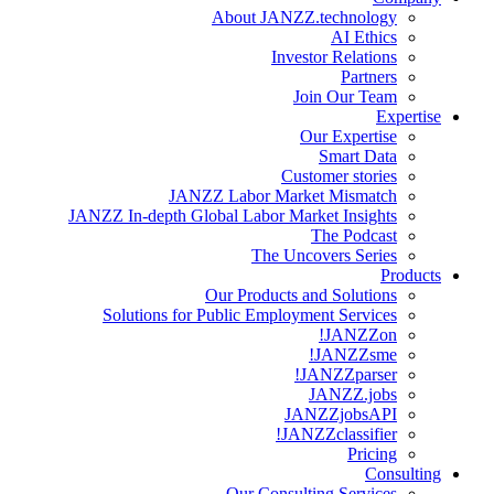
About JANZZ.technology
AI Ethics
Investor Relations
Partners
Join Our Team
Expertise
Our Expertise
Smart Data
Customer stories
JANZZ Labor Market Mismatch
JANZZ In-depth Global Labor Market Insights
The Podcast
The Uncovers Series
Products
Our Products and Solutions
Solutions for Public Employment Services
JANZZon!
JANZZsme!
JANZZparser!
JANZZ.jobs
JANZZjobsAPI
JANZZclassifier!
Pricing
Consulting
Our Consulting Services