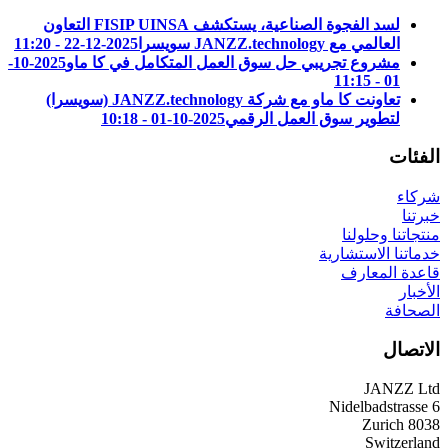
لسد الفجوة الصناعية، يستكشف FISIP UINSA التعاون
العالمي مع JANZZ.technology سويسرا
2025-12-22 - 11:20
مشروع تجريبي حل سوق العمل المتكامل في كا ماو
2025-10-
01 - 11:15
تعاونت كا ماو مع شركة JANZZ.technology (سويسرا)
لتطوير سوق العمل الرقمي
2025-10-01 - 10:18
الفئات
شركاء
خبرتنا
منتجاتنا وحلولنا
خدماتنا الاستشارية
قاعدة المعارف
الأخبار
الصحافة
الاتصال
JANZZ Ltd
Nidelbadstrasse 6
8038 Zurich
Switzerland