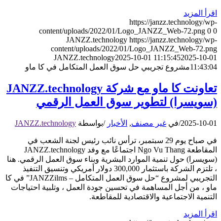
اقرأ المزيد
https://janzz.technology/wp-
content/uploads/2022/01/Logo_JANZZ_Web-72.png
0
0
JANZZ.technology
https://janzz.technology/wp-
content/uploads/2022/01/Logo_JANZZ_Web-72.png
JANZZ.technology
2025-10-01 11:15:45
2025-10-01
11:43:04
مشروع تجريبي حل سوق العمل المتكامل في كا ماو
تعاونت كا ماو مع شركة JANZZ.technology
(سويسرا) لتطوير سوق العمل الرقمي
2025-10-01
/
في
غير مصنف
,
الأخبار
/
بواسطة
JANZZ.technology
في صباح يوم 29 سبتمبر، ترأس نائب رئيس لجنة الشعب في
المقاطعة Ngo Vu Thang اجتماعًا مع وفد JANZZ.technology
(سويسرا) حول تنمية الموارد البشرية وبناء سوق العمل الرقمي. هنا
، تلتزم الشركة باستثمار 300,000 دولار أمريكي وتنسيق التنفيذ
التجريبي لمشروع “حل سوق العمل المتكامل – JANZZilms” في كا
ماو ، من أجل المساهمة في تحسين جودة العمل ، وتلبية احتياجات
التنمية الاجتماعية والاقتصادية للمقاطعة.
اقرأ المزيد