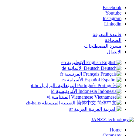
Facebook
Youtube
Instagram
Linkedin
قاعدة المعرفة
الصحافة
مسرد المصطلحات
الاتصال
English
الإنجليزية
en
Deutsch
الألمانية
de
Français
الفرنسية
fr
Español
الأسبانية
es
Português
البرتغالية ،البرازيل
pt-br
Indonesia
الأندونيسية
id
Vietnamese
الفيتنامية
vi
简体中文
الصينية المبسطة
zh-hans
العربية
العربية
ar
Home
Company