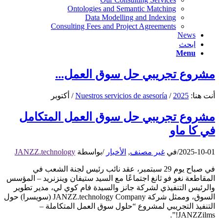
Ontologies and Semantic Matching
Data Modelling and Indexing
Consulting Fees and Project Agreements
News
ابحث
Menu
مشروع تجريبي حل سوق العمل...
أنت هنا:
2025
/
Nuestros servicios de asesoría
/
أكتوبر
مشروع تجريبي حل سوق العمل المتكامل
في كا ماو
2025-10-01
/
في
غير مصنف
,
الأخبار
/
بواسطة
JANZZ.technology
في صباح يوم 29 سبتمبر، عقد نائب رئيس لجنة الشعب في
المقاطعة نغو فو ثانغ اجتماعًا مع السيد ستيفان وينزنريد – المؤسس
والرئيس التنفيذي لشركة جانز والسيدة فام كوي لي، مدير تطوير
السوق، وممثل شركة JANZZ.technology Company (سويسرا) حول
التنفيذ التجريبي لمشروع “حلول سوق العمل المتكاملة –
JANZZilms!”.