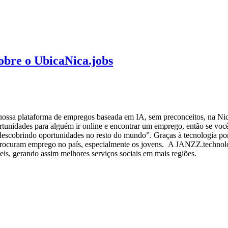
sobre o UbicaNica.jobs
– nossa plataforma de empregos baseada em IA, sem preconceitos, na N
rtunidades para alguém ir online e encontrar um emprego, então se voc
escobrindo oportunidades no resto do mundo”. Graças à tecnologia por
procuram emprego no país, especialmente os jovens. A JANZZ.technolog
veis, gerando assim melhores serviços sociais em mais regiões.