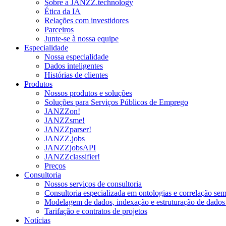
Sobre a JANZZ.technology
Ética da IA
Relações com investidores
Parceiros
Junte-se à nossa equipe
Especialidade
Nossa especialidade
Dados inteligentes
Histórias de clientes
Produtos
Nossos produtos e soluções
Soluções para Serviços Públicos de Emprego
JANZZon!
JANZZsme!
JANZZparser!
JANZZ.jobs
JANZZjobsAPI
JANZZclassifier!
Preços
Consultoria
Nossos serviços de consultoria
Consultoria especializada em ontologias e correlação sem
Modelagem de dados, indexação e estruturação de dados
Tarifação e contratos de projetos
Notícias