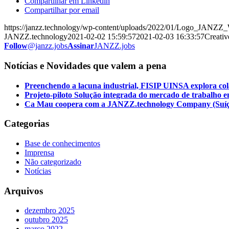
Compartilhar em Linkedin
Compartilhar por email
https://janzz.technology/wp-content/uploads/2022/01/Logo_JANZZ
JANZZ.technology
2021-02-02 15:59:57
2021-02-03 16:33:57
Creativ
Follow
@janzz.jobs
Assinar
JANZZ.jobs
Notícias e Novidades que valem a pena
Preenchendo a lacuna industrial, FISIP UINSA explora c
Projeto-piloto Solução integrada do mercado de trabalho
Ca Mau coopera com a JANZZ.technology Company (Suíça) 
Categorias
Base de conhecimentos
Imprensa
Não categorizado
Notícias
Arquivos
dezembro 2025
outubro 2025
março 2022