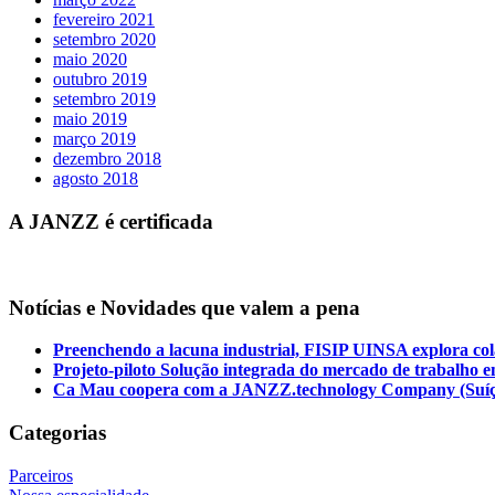
fevereiro 2021
setembro 2020
maio 2020
outubro 2019
setembro 2019
maio 2019
março 2019
dezembro 2018
agosto 2018
A JANZZ é certificada
Notícias e Novidades que valem a pena
Preenchendo a lacuna industrial, FISIP UINSA explora c
Projeto-piloto Solução integrada do mercado de trabalho
Ca Mau coopera com a JANZZ.technology Company (Suíça) 
Categorias
Parceiros