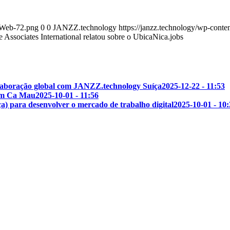
_Web-72.png
0
0
JANZZ.technology
https://janzz.technology/wp-co
e Associates International relatou sobre o UbicaNica.jobs
olaboração global com JANZZ.technology Suíça
2025-12-22 - 11:53
 em Ca Mau
2025-10-01 - 11:56
para desenvolver o mercado de trabalho digital
2025-10-01 - 10