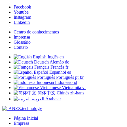
Facebook
Youtube
Instagram
Linkedin
Centro de conhecimentos
Imprensa
Glossário
Contato
English
Inglês
en
Deutsch
Alemão
de
Français
Francês
fr
Español
Espanhol
es
Português
Português
pt-br
Indonesia
Indonésio
id
Vietnamese
Vietnamita
vi
简体中文
Chinês
zh-hans
العربية
Árabe
ar
Página Inicial
Empresa