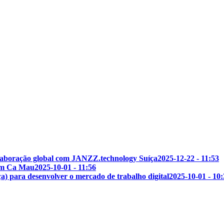
olaboração global com JANZZ.technology Suíça
2025-12-22 - 11:53
 em Ca Mau
2025-10-01 - 11:56
para desenvolver o mercado de trabalho digital
2025-10-01 - 10