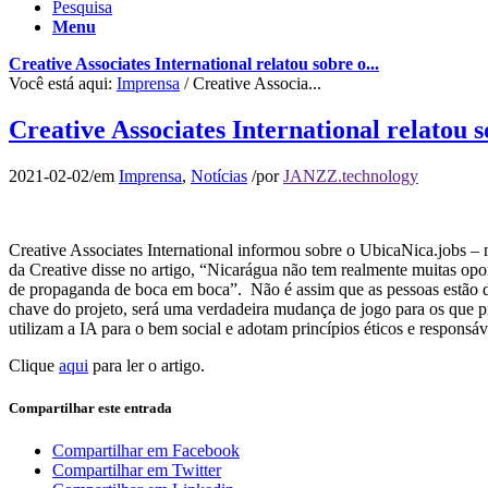
Pesquisa
Menu
Creative Associates International relatou sobre o...
Você está aqui:
Imprensa
/
Creative Associa...
Creative Associates International relatou 
2021-02-02
/
em
Imprensa
,
Notícias
/
por
JANZZ.technology
Creative Associates International informou sobre o UbicaNica.jobs 
da Creative disse no artigo, “Nicarágua não tem realmente muitas opo
de propaganda de boca em boca”. Não é assim que as pessoas estão d
chave do projeto, será uma verdadeira mudança de jogo para os que 
utilizam a IA para o bem social e adotam princípios éticos e responsá
Clique
aqui
para ler o artigo.
Compartilhar este entrada
Compartilhar em Facebook
Compartilhar em Twitter