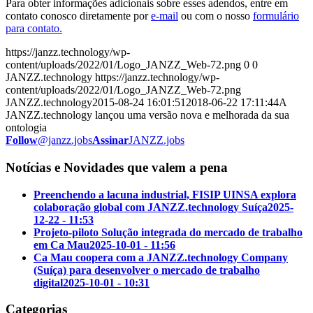
Para obter informações adicionais sobre esses adendos, entre em
contato conosco diretamente por
e-mail
ou com o nosso
formulário
para contato.
https://janzz.technology/wp-
content/uploads/2022/01/Logo_JANZZ_Web-72.png
0
0
JANZZ.technology
https://janzz.technology/wp-
content/uploads/2022/01/Logo_JANZZ_Web-72.png
JANZZ.technology
2015-08-24 16:01:51
2018-06-22 17:11:44
A
JANZZ.technology lançou uma versão nova e melhorada da sua
ontologia
Follow
@janzz.jobs
Assinar
JANZZ.jobs
Notícias e Novidades que valem a pena
Preenchendo a lacuna industrial, FISIP UINSA explora
colaboração global com JANZZ.technology Suíça
2025-
12-22 - 11:53
Projeto-piloto Solução integrada do mercado de trabalho
em Ca Mau
2025-10-01 - 11:56
Ca Mau coopera com a JANZZ.technology Company
(Suíça) para desenvolver o mercado de trabalho
digital
2025-10-01 - 10:31
Categorias