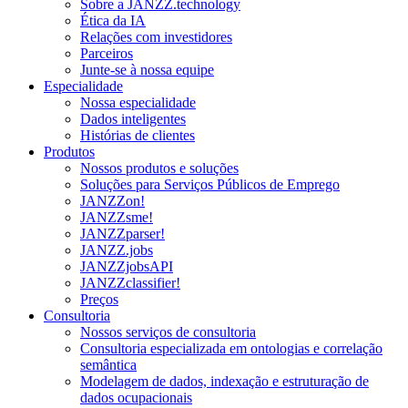
Sobre a JANZZ.technology
Ética da IA
Relações com investidores
Parceiros
Junte-se à nossa equipe
Especialidade
Nossa especialidade
Dados inteligentes
Histórias de clientes
Produtos
Nossos produtos e soluções
Soluções para Serviços Públicos de Emprego
JANZZon!
JANZZsme!
JANZZparser!
JANZZ.jobs
JANZZjobsAPI
JANZZclassifier!
Preços
Consultoria
Nossos serviços de consultoria
Consultoria especializada em ontologias e correlação
semântica
Modelagem de dados, indexação e estruturação de
dados ocupacionais