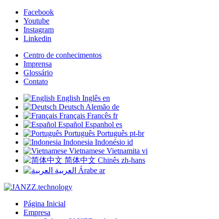
Facebook
Youtube
Instagram
Linkedin
Centro de conhecimentos
Imprensa
Glossário
Contato
English
Inglês
en
Deutsch
Alemão
de
Français
Francês
fr
Español
Espanhol
es
Português
Português
pt-br
Indonesia
Indonésio
id
Vietnamese
Vietnamita
vi
简体中文
Chinês
zh-hans
العربية
Árabe
ar
Página Inicial
Empresa