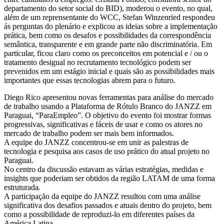
departamento do setor social do BID), moderou o evento, no qual,
além de um reprensentante do WCC, Stefan Winzenried respondeu
ás perguntas do plenário e explicou as ideias sobre a implementação
prática, bem como os desafos e possibilidades da correspondência
semântica, transparente e em grande parte não discriminatória. Em
particular, ficou claro como os preconceitos em potencial e / ou o
tratamento desigual no recrutamento tecnológico podem ser
prevenidos em um estágio inicial e quais são as possibilidades mais
importantes que essas tecnologias abrem para o futuro.
Diego Rico apresentou novas ferramentas para análise do mercado
de trabalho usando a Plataforma de Rótulo Branco do JANZZ em
Paraguai, “ParaEmpleo”. O objetivo do evento foi mostrar formas
progressivas, significativas e fáceis de usar e como os atores no
mercado de trabalho podem ser mais bem informados.
A equipe do JANZZ concentrou-se em unir as palestras de
tecnologia e pesquisa aos casos de uso prático do atual projeto no
Paraguai.
No centro da discussão estavam as várias estratégias, medidas e
insights que poderiam ser obtidos da região LATAM de uma forma
estruturada.
A participação da equipe do JANZZ resultou com uma análise
significativa dos desafios passados ​​e atuais dentro do projeto, bem
como a possibilidade de reproduzi-lo em diferentes países da
América Latina.