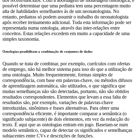
dos recém-nascidos. Com a abordagem de modelagem ontológica, é
possível determinar que uma pediatra tem uma percentagem muito
alta de habilidades
semelhantes às de um neonatologista. No
entanto, pediatras só podem assumir o trabalho do neonatologista
após receber treinamento adicional. Toda esta informação pode ser
representada numa ontologia, através das inter-relações entre
conceitos. Estas relações excedem em muito a capacidade de uma
simples taxonomia.
Ontologias possibilitam a combinação de conjuntos de dados
Quando se trata de combinar, por exemplo, currículos com ofertas
de emprego, não há melhor sistema para isso do que a utilização de
uma ontologia. Muito frequentemente, formas simples de
correspondência, com base em palavras-chave, ou métodos difusos
de aprendizagem automática, são utilizados, o que significa que
muitas semelhanças não são detectadas, portanto, não são obtidos
resultados correspondentes. Elementos que levam a essa falta de
resultados são, por exemplo, variações de palavras-chave
introduzidas, sinônimos e frases alternativas. Para obter uma
correspondência eficiente, é importante comparar a semântica (o
significado subjacente) de dois elementos, em vez da redacção do
texto. É aqui que as ontologias entram em jogo. Baseiam-se num
modelo semântico, capaz de detectar os significados e semelhanças
subjacentes entre CVs e descrições de funções.