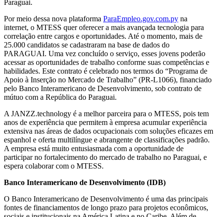
Paraguai.
Por meio dessa nova plataforma
ParaEmpleo.gov.com.py
na
internet, o MTESS quer oferecer a mais avançada tecnologia para
correlação entre cargos e oportunidades. Até o momento, mais de
25.000 candidatos se cadastraram na base de dados do
PARAGUAI. Uma vez concluído o serviço, esses jovens poderão
acessar as oportunidades de trabalho conforme suas competências e
habilidades. Este contrato é celebrado nos termos do “Programa de
Apoio à Inserção no Mercado de Trabalho” (PR-L1066), financiado
pelo Banco Interamericano de Desenvolvimento, sob contrato de
mútuo com a República do Paraguai.
A JANZZ.technology é a melhor parceira para o MTESS, pois tem
anos de experiência que permitem à empresa acumular experiência
extensiva nas áreas de dados ocupacionais com soluções eficazes em
espanhol e oferta multilíngue e abrangente de classificações padrão.
A empresa está muito entusiasmada com a oportunidade de
participar no fortalecimento do mercado de trabalho no Paraguai, e
espera colaborar com o MTESS.
Banco Interamericano de Desenvolvimento (IDB)
O Banco Interamericano de Desenvolvimento é uma das principais
fontes de financiamentos de longo prazo para projetos econômicos,
sociais e institucionais na América Latina e no Caribe. Além de