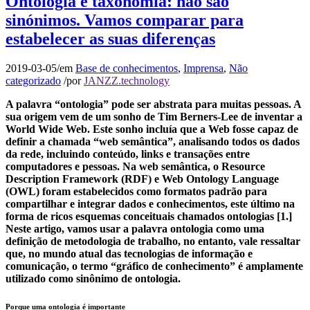
Ontologia e taxonomia: não são
sinónimos. Vamos comparar para
estabelecer as suas diferenças
2019-03-05
/
em
Base de conhecimentos
,
Imprensa
,
Não
categorizado
/
por
JANZZ.technology
A palavra “ontologia” pode ser abstrata para muitas pessoas. A
sua origem vem de um sonho de Tim Berners-Lee de inventar a
World Wide Web. Este sonho incluía que a Web fosse capaz de
definir a chamada “web semântica”, analisando todos os dados
da rede, incluindo conteúdo, links e transações entre
computadores e pessoas. Na web semântica, o Resource
Description Framework (RDF) e Web Ontology Language
(OWL) foram estabelecidos como formatos padrão para
compartilhar e integrar dados e conhecimentos, este último na
forma de ricos esquemas conceituais chamados ontologias [1.]
Neste artigo, vamos usar a palavra ontologia como uma
definição de metodologia de trabalho, no entanto, vale ressaltar
que, no mundo atual das tecnologias de informação e
comunicação, o termo “gráfico de conhecimento” é amplamente
utilizado como sinônimo de ontologia.
Porque uma ontologia é importante