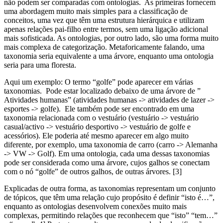
não podem ser comparadas com ontologias. As primeiras fornecem
uma abordagem muito mais simples para a classificação de
conceitos, uma vez que têm uma estrutura hierárquica e utilizam
apenas relações pai-filho entre termos, sem uma ligação adicional
mais sofisticada. As ontologias, por outro lado, são uma forma muito
mais complexa de categorização. Metaforicamente falando, uma
taxonomia seria equivalente a uma árvore, enquanto uma ontologia
seria para uma floresta.
Aqui um exemplo: O termo “golfe” pode aparecer em várias
taxonomias. Pode estar localizado debaixo de uma árvore de ”
Atividades humanas” (atividades humanas -> atividades de lazer ->
esportes -> golfe). Ele também pode ser encontrado em uma
taxonomia relacionada com o vestuário (vestuário -> vestuário
casual/activo -> vestuário desportivo -> vestuário de golfe e
acessórios). Ele poderia até mesmo aparecer em algo muito
diferente, por exemplo, uma taxonomia de carro (carro -> Alemanha
-> VW -> Golf). Em uma ontologia, cada uma dessas taxonomias
pode ser considerada como uma árvore, cujos galhos se conectam
com o nó “golfe” de outros galhos, de outras árvores. [3]
Explicadas de outra forma, as taxonomias representam um conjunto
de tópicos, que têm uma relação cujo propósito é definir “isto é…”,
enquanto as ontologias desenvolvem conexões muito mais
complexas, permitindo relações que reconhecem que “isto” “tem…”