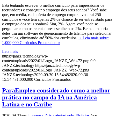
Está tentando escrever o melhor currículo para impressionar os
recrutadores e conseguir o emprego dos seus sonhos? Você sabe
que, em média, cada oferta de emprego corporativo atrai 250
currículos e você terá apenas 2% de chance de ser entrevistado para
o emprego dos seus sonhos? Sim, 2%. Agora você pode se
perguntar como os recrutadores escolhem os 2%. Bem, a maioria
deles usa um software de gerenciamento de talentos para selecionar
currículos, eliminando até 50% dos currículos,
» Leia mais sobre:
1,000,000 Currículos Procurados »
Leia mais
https://janzz.technology/wp-
content/uploads/2022/01/Logo_JANZZ_Web-72.png
0
0
JANZZ.technology
https://janzz.technology/wp-
content/uploads/2022/01/Logo_JANZZ_Web-72.png
JANZZ.technology
2020-09-30 15:54:48
2020-09-30
15:54:48
1,000,000 Currículos Procurados
ParaEmpleo considerado como a melhor
prática no campo da IA na América
Latina e no Caribe
2020-09-22
/
em
Imprensa
,
Não categorizado
,
Notícias
/
por