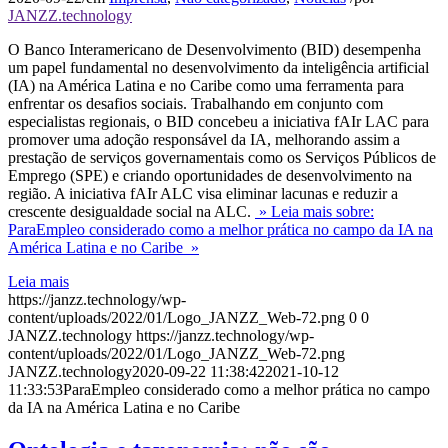
JANZZ.technology
O Banco Interamericano de Desenvolvimento (BID) desempenha
um papel fundamental no desenvolvimento da inteligência artificial
(IA) na América Latina e no Caribe como uma ferramenta para
enfrentar os desafios sociais. Trabalhando em conjunto com
especialistas regionais, o BID concebeu a iniciativa fAIr LAC para
promover uma adoção responsável da IA, melhorando assim a
prestação de serviços governamentais como os Serviços Públicos de
Emprego (SPE) e criando oportunidades de desenvolvimento na
região. A iniciativa fAIr ALC visa eliminar lacunas e reduzir a
crescente desigualdade social na ALC.
» Leia mais sobre:
ParaEmpleo considerado como a melhor prática no campo da IA na
América Latina e no Caribe »
Leia mais
https://janzz.technology/wp-
content/uploads/2022/01/Logo_JANZZ_Web-72.png
0
0
JANZZ.technology
https://janzz.technology/wp-
content/uploads/2022/01/Logo_JANZZ_Web-72.png
JANZZ.technology
2020-09-22 11:38:42
2021-10-12
11:33:53
ParaEmpleo considerado como a melhor prática no campo
da IA na América Latina e no Caribe