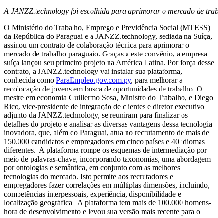
A JANZZ.technology foi escolhida para aprimorar o mercado de tra
O Ministério do Trabalho, Emprego e Previdência Social (MTESS)
da República do Paraguai e a JANZZ.technology, sediada na Suíça,
assinou um contrato de colaboração técnica para aprimorar o
mercado de trabalho paraguaio. Graças a este convênio, a empresa
suíça lançou seu primeiro projeto na América Latina. Por força desse
contrato, a JANZZ.technology vai instalar sua plataforma,
conhecida como
ParaEmpleo.gov.com.py
, para melhorar a
recolocação de jovens em busca de oportunidades de trabalho. O
mestre em economia Guillermo Sosa, Ministro do Trabalho, e Diego
Rico, vice-presidente de integração de clientes e diretor executivo
adjunto da JANZZ.technology, se reuniram para finalizar os
detalhes do projeto e analisar as diversas vantagens dessa tecnologia
inovadora, que, além do Paraguai, atua no recrutamento de mais de
150.000 candidatos e empregadores em cinco países e 40 idiomas
diferentes. A plataforma rompe os esquemas de intermediação por
meio de palavras-chave, incorporando taxonomias, uma abordagem
por ontologias e semântica, em conjunto com as melhores
tecnologias do mercado. Isto permite aos recrutadores e
empregadores fazer correlações em múltiplas dimensões, incluindo,
competências interpessoais, experiência, disponibilidade e
localização geográfica. A plataforma tem mais de 100.000 homens-
hora de desenvolvimento e levou sua versão mais recente para o