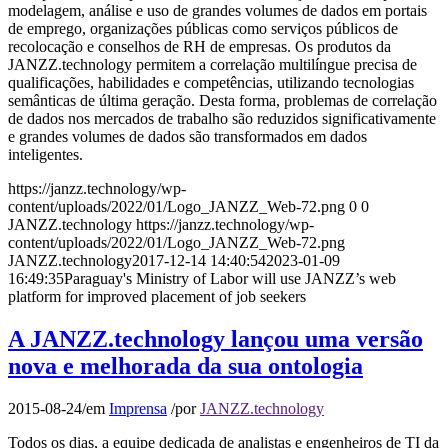
modelagem, análise e uso de grandes volumes de dados em portais
de emprego, organizações públicas como serviços públicos de
recolocação e conselhos de RH de empresas. Os produtos da
JANZZ.technology permitem a correlação multilíngue precisa de
qualificações, habilidades e competências, utilizando tecnologias
semânticas de última geração. Desta forma, problemas de correlação
de dados nos mercados de trabalho são reduzidos significativamente
e grandes volumes de dados são transformados em dados
inteligentes.
https://janzz.technology/wp-
content/uploads/2022/01/Logo_JANZZ_Web-72.png
0
0
JANZZ.technology
https://janzz.technology/wp-
content/uploads/2022/01/Logo_JANZZ_Web-72.png
JANZZ.technology
2017-12-14 14:40:54
2023-01-09
16:49:35
Paraguay's Ministry of Labor will use JANZZ’s web
platform for improved placement of job seekers
A JANZZ.technology lançou uma versão
nova e melhorada da sua ontologia
2015-08-24
/
em
Imprensa
/
por
JANZZ.technology
Todos os dias, a equipe dedicada de analistas e engenheiros de TI da