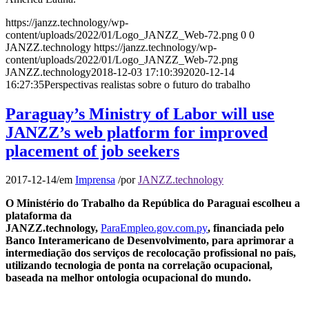
https://janzz.technology/wp-
content/uploads/2022/01/Logo_JANZZ_Web-72.png
0
0
JANZZ.technology
https://janzz.technology/wp-
content/uploads/2022/01/Logo_JANZZ_Web-72.png
JANZZ.technology
2018-12-03 17:10:39
2020-12-14
16:27:35
Perspectivas realistas sobre o futuro do trabalho
Paraguay’s Ministry of Labor will use
JANZZ’s web platform for improved
placement of job seekers
2017-12-14
/
em
Imprensa
/
por
JANZZ.technology
O Ministério do Trabalho da República do Paraguai escolheu a
plataforma da
JANZZ.technology,
ParaEmpleo.gov.com.py
, financiada pelo
Banco Interamericano de Desenvolvimento, para aprimorar a
intermediação dos serviços de recolocação profissional no país,
utilizando tecnologia de ponta na correlação ocupacional,
baseada na melhor ontologia ocupacional do mundo.