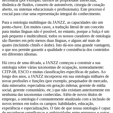
necessária (por exemplo, direitos de propriedade intelectual,
dinâmica de fluidos, conserto de automóveis, cirurgia de coração
aberto, ou sistemas educacionais e profissionais). Este processo é
crucial para criar uma representação integral do conhecimento.
Para a ontologia multilingue da JANZZ, as capacidades são um
ponto-chave. Em muitos casos, a tradução literal de um conceito
para muitas línguas não é possível, no entanto, porque a Suíça é um
país pequeno e multicultural, todos os nossos curadores de ontologia
são fluentes em pelo menos duas línguas, e alguns até mais de
quatro (incluindo chinês e árabe). Isto dá-nos uma grande vantagem,
o que nos permite garantir a qualidade e consistência dos conteúdos
em diferentes idiomas.
Há cerca de uma década, a JANZZ começou a construir a sua
ontologia sobre várias taxonomias de ocupação, nomeadamente:
CITP-08, ESCO e muitas classificações específicas de países. Ao
longo dos anos, a JANZZ incorporou em sua ontologia milhares de
novas profissões e funções (por exemplo, pesquisador de mercado,
data minerador, especialista em geração milenar, gerente de mídia
social, gerente comunitário, etc.) que não existiam anteriormente em
nenhuma das taxonomias conhecidas. Além de novos títulos de
emprego, a ontologia é constantemente atualizada com a inclusão de
novos termos em todos os campos: habilidades, educação,
experiência e especializações. O fato de que nossa ontologia é capaz
de reconhecer semelhanças e ambiguidades entre empregos e outras