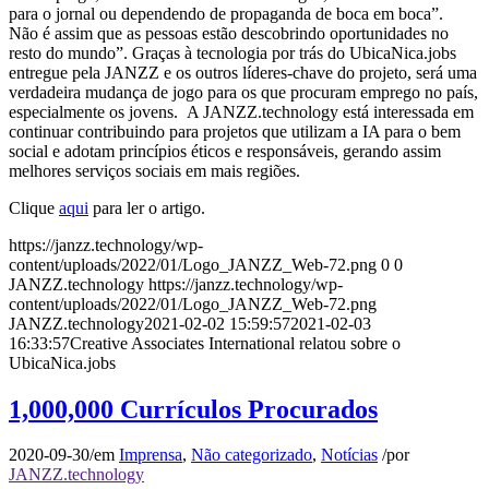
para o jornal ou dependendo de propaganda de boca em boca”.
Não é assim que as pessoas estão descobrindo oportunidades no
resto do mundo”. Graças à tecnologia por trás do UbicaNica.jobs
entregue pela JANZZ e os outros líderes-chave do projeto, será uma
verdadeira mudança de jogo para os que procuram emprego no país,
especialmente os jovens. A JANZZ.technology está interessada em
continuar contribuindo para projetos que utilizam a IA para o bem
social e adotam princípios éticos e responsáveis, gerando assim
melhores serviços sociais em mais regiões.
Clique
aqui
para ler o artigo.
https://janzz.technology/wp-
content/uploads/2022/01/Logo_JANZZ_Web-72.png
0
0
JANZZ.technology
https://janzz.technology/wp-
content/uploads/2022/01/Logo_JANZZ_Web-72.png
JANZZ.technology
2021-02-02 15:59:57
2021-02-03
16:33:57
Creative Associates International relatou sobre o
UbicaNica.jobs
1,000,000 Currículos Procurados
2020-09-30
/
em
Imprensa
,
Não categorizado
,
Notícias
/
por
JANZZ.technology