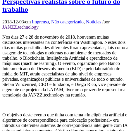
Perspectivas realistas sobre o futuro do
trabalho
2018-12-03
/
em
Imprensa
,
Não categorizado
,
Notícias
/
por
JANZZ.technology
Nos dias 27 e 28 de novembro de 2018, houveram muitas
discussões interesantes na conferência em Washington. Nestes dois
dias muitas possibilidades diferentes foram apresentadas, tais como a
usagem de tecnologias modernas no ambiente de mercados de
trabalho, o Blockchain, Inteligência Artificial e aprendizado de
máquinas (machine learning). O evento, organizado pelo Banco
Interamericano de Desenvolvimento (BID) e pelo laboratório de
mídia do MIT, atraiu especialistas de alto nível de empresas
privadas, organizações públicas e universidades de todo o mundo.
Stefan Winzenried, CEO e fundador, e Diego Rico, vice-presidente
e gerente de projetos da LATAM, tiveram o prazer de representar a
tecnologia da JANZZ.technology na reunião.
O objetivo deste evento que tinha com tema «Inteligência artificial e
algoritmos de correspondência para colocação profissional» era
introduzir diferentes sistemas de correspondência inteligente com IA
entre canditatos a empregos. Cristina Pombo, consultora sênior do