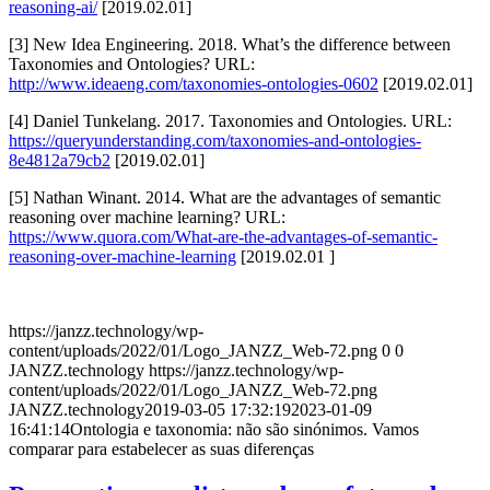
reasoning-ai/
[2019.02.01]
[3] New Idea Engineering. 2018. What’s the difference between
Taxonomies and Ontologies? URL:
http://www.ideaeng.com/taxonomies-ontologies-0602
[2019.02.01]
[4] Daniel Tunkelang. 2017. Taxonomies and Ontologies. URL:
https://queryunderstanding.com/taxonomies-and-ontologies-
8e4812a79cb2
[2019.02.01]
[5] Nathan Winant. 2014. What are the advantages of semantic
reasoning over machine learning? URL:
https://www.quora.com/What-are-the-advantages-of-semantic-
reasoning-over-machine-learning
[2019.02.01 ]
https://janzz.technology/wp-
content/uploads/2022/01/Logo_JANZZ_Web-72.png
0
0
JANZZ.technology
https://janzz.technology/wp-
content/uploads/2022/01/Logo_JANZZ_Web-72.png
JANZZ.technology
2019-03-05 17:32:19
2023-01-09
16:41:14
Ontologia e taxonomia: não são sinónimos. Vamos
comparar para estabelecer as suas diferenças