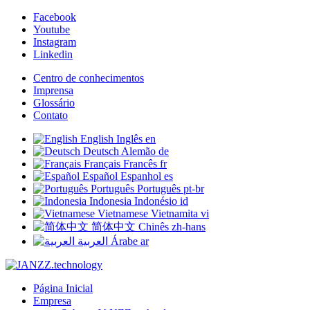
Facebook
Youtube
Instagram
Linkedin
Centro de conhecimentos
Imprensa
Glossário
Contato
English
Inglês
en
Deutsch
Alemão
de
Français
Francês
fr
Español
Espanhol
es
Português
Português
pt-br
Indonesia
Indonésio
id
Vietnamese
Vietnamita
vi
简体中文
Chinês
zh-hans
العربية
Árabe
ar
Página Inicial
Empresa