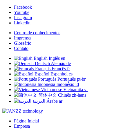
Facebook
Youtube
Instagram
Linkedin
Centro de conhecimentos
Imprensa
Glossário
Contato
English
Inglês
en
Deutsch
Alemão
de
Français
Francês
fr
Español
Espanhol
es
Português
Português
pt-br
Indonesia
Indonésio
id
Vietnamese
Vietnamita
vi
简体中文
Chinês
zh-hans
العربية
Árabe
ar
Página Inicial
Empresa