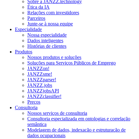
Sobre a JANZZ.technology
Ética da IA
Relações com investidores
Parceiros
Junte-se à nossa equipe
Especialidade
Nossa especialidade
Dados inteligentes
Histórias de clientes
Produtos
Nossos produtos e soluções
Soluções para Serviços Públicos de Emprego
JANZZon!
JANZZsme!
JANZZparser!
JANZZ.jobs
JANZZjobsAPI
JANZZclassifier!
Preços
Consultoria
Nossos serviços de consultoria
Consultoria especializada em ontologias e correlação
semântica
Modelagem de dados, indexação e estruturação de
dados ocupacionais