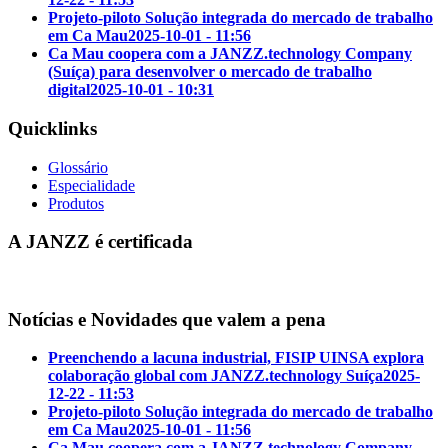
Projeto-piloto Solução integrada do mercado de trabalho
em Ca Mau
2025-10-01 - 11:56
Ca Mau coopera com a JANZZ.technology Company
(Suíça) para desenvolver o mercado de trabalho
digital
2025-10-01 - 10:31
Quicklinks
Glossário
Especialidade
Produtos
A JANZZ é certificada
Notícias e Novidades que valem a pena
Preenchendo a lacuna industrial, FISIP UINSA explora
colaboração global com JANZZ.technology Suíça
2025-
12-22 - 11:53
Projeto-piloto Solução integrada do mercado de trabalho
em Ca Mau
2025-10-01 - 11:56
Ca Mau coopera com a JANZZ.technology Company