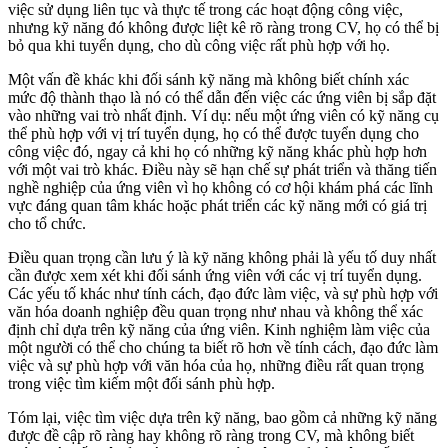
việc sử dụng liên tục và thực tế trong các hoạt động công việc,
nhưng kỹ năng đó không được liệt kê rõ ràng trong CV, họ có thể bị
bỏ qua khi tuyển dụng, cho dù công việc rất phù hợp với họ.
Một vấn đề khác khi đối sánh kỹ năng mà không biết chính xác
mức độ thành thạo là nó có thể dẫn đến việc các ứng viên bị sắp đặt
vào những vai trò nhất định. Ví dụ: nếu một ứng viên có kỹ năng cụ
thể phù hợp với vị trí tuyển dụng, họ có thể được tuyển dụng cho
công việc đó, ngay cả khi họ có những kỹ năng khác phù hợp hơn
với một vai trò khác. Điều này sẽ hạn chế sự phát triển và thăng tiến
nghề nghiệp của ứng viên vì họ không có cơ hội khám phá các lĩnh
vực đáng quan tâm khác hoặc phát triển các kỹ năng mới có giá trị
cho tổ chức.
Điều quan trọng cần lưu ý là kỹ năng không phải là yếu tố duy nhất
cần được xem xét khi đối sánh ứng viên với các vị trí tuyển dụng.
Các yếu tố khác như tính cách, đạo đức làm việc, và sự phù hợp với
văn hóa doanh nghiệp đều quan trọng như nhau và không thể xác
định chỉ dựa trên kỹ năng của ứng viên. Kinh nghiệm làm việc của
một người có thể cho chúng ta biết rõ hơn về tính cách, đạo đức làm
việc và sự phù hợp với văn hóa của họ, những điều rất quan trọng
trong việc tìm kiếm một đối sánh phù hợp.
Tóm lại, việc tìm việc dựa trên kỹ năng, bao gồm cả những kỹ năng
được đề cập rõ ràng hay không rõ ràng trong CV, mà không biết