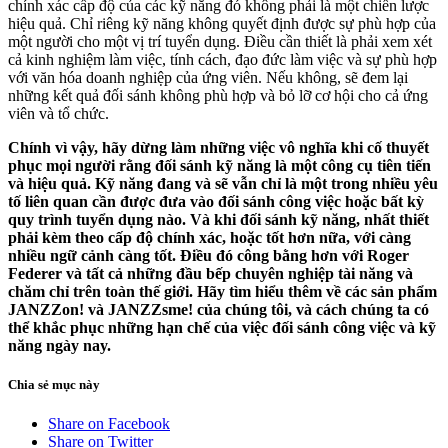
chính xác cấp độ của các kỹ năng đó không phải là một chiến lược
hiệu quả. Chỉ riêng kỹ năng không quyết định được sự phù hợp của
một người cho một vị trí tuyển dụng. Điều cần thiết là phải xem xét
cả kinh nghiệm làm việc, tính cách, đạo đức làm việc và sự phù hợp
với văn hóa doanh nghiệp của ứng viên. Nếu không, sẽ đem lại
những kết quả đối sánh không phù hợp và bỏ lỡ cơ hội cho cả ứng
viên và tổ chức.
Chính vì vậy, hãy dừng làm những việc vô nghĩa khi cố thuyết
phục mọi người rằng đối sánh kỹ năng là một công cụ tiên tiến
và hiệu quả. Kỹ năng đang và sẽ vẫn chỉ là một trong nhiều yêu
tố liên quan cần được đưa vào đối sánh công việc hoặc bất kỳ
quy trình tuyển dụng nào. Và khi đối sánh kỹ năng, nhất thiết
phải kèm theo cấp độ chính xác, hoặc tốt hơn nữa, với càng
nhiều ngữ cảnh càng tốt. Điều đó công bằng hơn với Roger
Federer và tất cả những đầu bếp chuyên nghiệp tài năng và
chăm chỉ trên toàn thế giới. Hãy tìm hiểu thêm về các sản phẩm
JANZZon! và JANZZsme! của chúng tôi, và cách chúng ta có
thể khắc phục những hạn chế của việc đối sánh công việc và kỹ
năng ngày nay.
Chia sẻ mục này
Share on Facebook
Share on Twitter