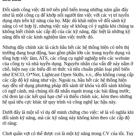
Đối sánh công việc đã trở nên phổ biến trong những năm gần đây
như là một công cụ để khớp nối người tìm việc với các vị trí tuyển
dụng dựa trên kỹ năng của họ. Mặc dù khái niệm về đối sánh kỹ
năng có vẻ hợp lý, nhưng việc này sẽ không có ý nghĩa khi chúng ta
không biết chính xác cấp độ của các kỹ năng, đặc biệt là những kỹ
năng đến từ các kinh nghiệm làm việc trước đó.
Nhưng đây chính xác là cách hầu hết các hệ thống hiện có trên thị
trường đang hoạt động, bao gồm phần lớn các trang tuyển dụng và
tổng hợp việc làm, ATS, các công cụ nghề nghiệp trên các website
của công ty và nhà tuyển dụng. Nguyên nhân của vấn đề này nằm ở
chỗ, hiện nay các biểu đồ tri thức và tiêu chuẩn phân loại phổ biến
như ESCO, O*Net, Lightcast Open Skills, v.v., đều không cung cấp
các cấp độ kỹ năng như vậy. Ngoài ra, hầu hết các hệ thống hiện
nay đều sử dụng phương pháp đối sánh từ khóa và đối sánh không
có ngữ cảnh, mà chúng tôi đã nhấn mạnh trong các bài đăng trước,
chỉ đem lại các kết quả hạn chế và thiếu chính xác, kèm theo những
hệ quả tiêu cực khác từ quy trình và công nghệ lạc hậu này.
Dưới đây là một số ví dụ để minh chứng cho việc: sẽ là vô nghĩa khi
đối sánh kỹ năng, mà các kỹ năng này không kèm theo các cấp độ
rõ ràng:
Chơi quần vợt có thể được coi là một kỹ năng trong CV của tôi. Tuy