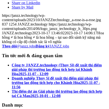
Share on Linkedin
Share by Mail
https://janzz.technology/wp-
content/uploads/2023/10/JANZZtechnology_a-rose-is-a-rose.jpg
837
1254
JANZZ.technology
https://janzz.technology/wp-
content/uploads/2014/06/logo_janzz_technology_h_30px.png
JANZZ.technology
2023-10-17 13:46:02
2023-10-17 14:06:17
Hoa
hồng ≠ là hoa hồng ≠ là hoa hồng – tại sao đối sánh kỹ năng mà
không có cấp độ chính xác là vô nghĩa
Theo dõi
@janzz.jobs
Đăng ký
JANZZ.jobs
Tin tức mới & đáng quan tâm
Công ty JANZZ.technology (Thụy Sĩ) đề xuất thí điểm
giải pháp thị trường lao động tích hợp tại Khánh
Hòa
2025-11-07 - 12:09
Doanh nghiệp Thụy Sĩ đề xuất thí điểm giải pháp thị
trường lao động tích hợp cho Khánh Hòa
2025-11-07 -
11:56
Thí điểm dự án Giải pháp thị trường lao động tích hợp
tại Cà Mau
2025-10-01 - 12:08
Danh mục