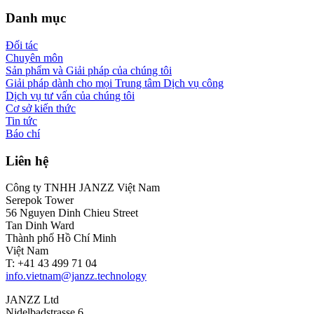
Danh mục
Đối tác
Chuyên môn
Sản phẩm và Giải pháp của chúng tôi
Giải pháp dành cho mọi Trung tâm Dịch vụ công
Dịch vụ tư vấn của chúng tôi
Cơ sở kiến thức
Tin tức
Báo chí
Liên hệ
Công ty TNHH JANZZ Việt Nam
Serepok Tower
56 Nguyen Dinh Chieu Street
Tan Dinh Ward
Thành phố Hồ Chí Minh
Việt Nam
T: +41 43 499 71 04
info.vietnam@janzz.technology
JANZZ Ltd
Nidelbadstrasse 6