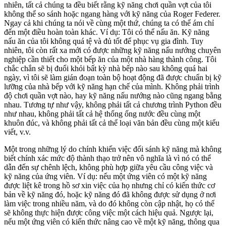
nhiên, tất cả chúng ta đều biết rằng kỹ năng chơi quần vợt của tôi
không thể so sánh hoặc ngang hàng với kỹ năng của Roger Federer.
Ngay cả khi chúng ta nói về cùng một thứ, chúng ta có thể ám chỉ
đến một điều hoàn toàn khác. Ví dụ: Tôi có thể nấu ăn. Kỹ năng
nấu ăn của tôi không quá tệ và đủ tốt để phục vụ gia đình. Tuy
nhiên, tôi còn rất xa mới có được những kỹ năng nấu nướng chuyên
nghiệp cần thiết cho một bếp ăn của một nhà hàng thành công. Tôi
chắc chắn sẽ bị đuổi khỏi bất kỳ nhà bếp nào sau không quá hai
ngày, vì tôi sẽ làm gián đoạn toàn bộ hoạt động đã được chuẩn bị kỹ
lưỡng của nhà bếp với kỹ năng hạn chế của mình. Không phải trình
độ chơi quần vợt nào, hay kỹ năng nấu nướng nào cũng ngang bằng
nhau. Tương tự như vậy, không phải tất cả chương trình Python đều
như nhau, không phải tất cả hệ thống ống nước đều cùng một
khuôn đúc, và không phải tất cả thể loại văn bản đều cùng một kiểu
viết, v.v.
Một trong những lý do chính khiến việc đối sánh kỹ năng mà không
biết chính xác mức độ thành thạo trở nên vô nghĩa là vì nó có thể
dẫn đến sự chênh lệch, không phù hợp giữa yêu cầu công việc và
kỹ năng của ứng viên. Ví dụ: nếu một ứng viên có một kỹ năng
được liệt kê trong hồ sơ xin việc của họ nhưng chỉ có kiến thức cơ
bản về kỹ năng đó, hoặc kỹ năng đó đã không được sử dụng ở nơi
làm việc trong nhiều năm, và do đó không còn cập nhật, họ có thể
sẽ không thực hiện được công việc một cách hiệu quả. Ngược lại,
nếu một ứng viên có kiến thức nâng cao về một kỹ năng, thông qua