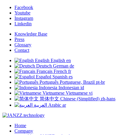
Facebook
Youtube
Instagram
Linkedin
Knowledge Base
Press
Glossary
Contact
English
English
en
Deutsch
German
de
Français
French
fr
Español
Spanish
es
Português
Portuguese, Brazil
pt-br
Indonesia
Indonesian
id
Vietnamese
Vietnamese
vi
简体中文
Chinese (Simplified)
zh-hans
العربية
Arabic
ar
Home
Company