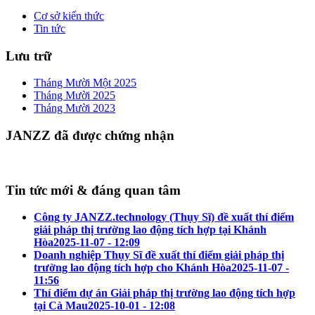
Cơ sở kiến thức
Tin tức
Lưu trữ
Tháng Mười Một 2025
Tháng Mười 2025
Tháng Mười 2023
JANZZ đã được chứng nhận
Tin tức mới & đáng quan tâm
Công ty JANZZ.technology (Thụy Sĩ) đề xuất thí điểm
giải pháp thị trường lao động tích hợp tại Khánh
Hòa
2025-11-07 - 12:09
Doanh nghiệp Thụy Sĩ đề xuất thí điểm giải pháp thị
trường lao động tích hợp cho Khánh Hòa
2025-11-07 -
11:56
Thí điểm dự án Giải pháp thị trường lao động tích hợp
tại Cà Mau
2025-10-01 - 12:08