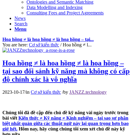
Ontologies and Semantic Matching
Data Modelling and Indexing
Consulting Fees and Project Agreements
News
Search
Menu
Hoa hồng ≠ là hoa hồng ≠ là hoa hồng – tại...
You are here:
Cơ sở kiến thức
/
Hoa hồng ≠ l...
Hoa hồng ≠ là hoa hồng ≠ là hoa hồng –
tại sao đối sánh kỹ năng mà không có cấp
độ chính xác là vô nghĩa
2023-10-17
/
in
Cơ sở kiến thức
/
by
JANZZ.technology
Chúng tôi đã đề cập đến chủ đề kỹ năng vài ngày trước trong
bài viết
Kiến thức ≠ Kỹ năng ≠ Kinh nghiệm – tại sao sự phân
biệt nhất quán giữa các thuật ngữ này lại quan trọng hơn bao
giờ hết.
Hôm nay, hãy cùng chúng tôi xem xét chủ đề này kỹ
hơn nữa.