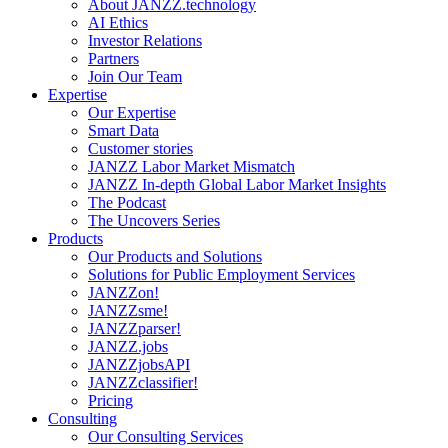
About JANZZ.technology
AI Ethics
Investor Relations
Partners
Join Our Team
Expertise
Our Expertise
Smart Data
Customer stories
JANZZ Labor Market Mismatch
JANZZ In-depth Global Labor Market Insights
The Podcast
The Uncovers Series
Products
Our Products and Solutions
Solutions for Public Employment Services
JANZZon!
JANZZsme!
JANZZparser!
JANZZ.jobs
JANZZjobsAPI
JANZZclassifier!
Pricing
Consulting
Our Consulting Services