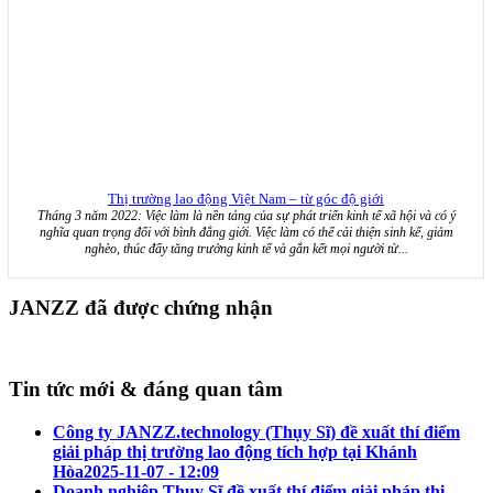
Thị trường lao động Việt Nam – từ góc độ giới
Tháng 3 năm 2022: Việc làm là nền tảng của sự phát triển kinh tế xã hội và có ý
nghĩa quan trọng đối với bình đẳng giới. Việc làm có thể cải thiện sinh kế, giảm
nghèo, thúc đẩy tăng trưởng kinh tế và gắn kết mọi người từ...
JANZZ đã được chứng nhận
Tin tức mới & đáng quan tâm
Công ty JANZZ.technology (Thụy Sĩ) đề xuất thí điểm
giải pháp thị trường lao động tích hợp tại Khánh
Hòa
2025-11-07 - 12:09
Doanh nghiệp Thụy Sĩ đề xuất thí điểm giải pháp thị