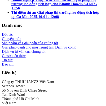
trường lao động tích hợp cho Khánh Hòa
2025-11-07 -
11:56
Thí điểm dự án Giải pháp thị trường lao động tích hợp
tại Cà Mau
2025-10-01 - 12:08
Danh mục
Đối tác
Chuyên môn
Sản phẩm và Giải pháp của chúng tôi
Giải pháp dành cho mọi Trung tâm Dịch vụ công
Dịch vụ tư vấn của chúng tôi
Cơ sở kiến thức
Tin tức
Báo chí
Liên hệ
Công ty TNHH JANZZ Việt Nam
Serepok Tower
56 Nguyen Dinh Chieu Street
Tan Dinh Ward
Thành phố Hồ Chí Minh
Việt Nam