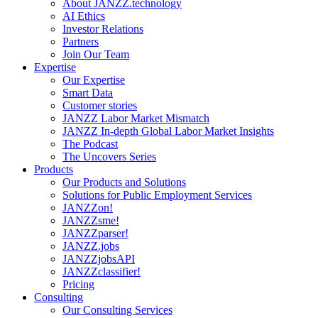
About JANZZ.technology
AI Ethics
Investor Relations
Partners
Join Our Team
Expertise
Our Expertise
Smart Data
Customer stories
JANZZ Labor Market Mismatch
JANZZ In-depth Global Labor Market Insights
The Podcast
The Uncovers Series
Products
Our Products and Solutions
Solutions for Public Employment Services
JANZZon!
JANZZsme!
JANZZparser!
JANZZ.jobs
JANZZjobsAPI
JANZZclassifier!
Pricing
Consulting
Our Consulting Services