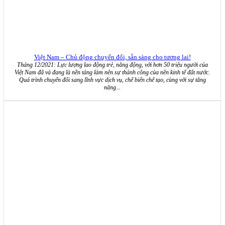
Việt Nam – Chủ động chuyển đổi, sẵn sàng cho tương lai!
Tháng 12/2021: Lực lượng lao động trẻ, năng động, với hơn 50 triệu người của
Việt Nam đã và đang là nền tảng làm nên sự thành công của nền kinh tế đất nước.
Quá trình chuyển đổi sang lĩnh vực dịch vụ, chế biến chế tạo, cùng với sự tăng
năng...