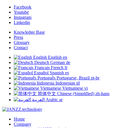
Facebook
Youtube
Instagram
Linkedin
Knowledge Base
Press
Glossary
Contact
English
English
en
Deutsch
German
de
Français
French
fr
Español
Spanish
es
Português
Portuguese, Brazil
pt-br
Indonesia
Indonesian
id
Vietnamese
Vietnamese
vi
简体中文
Chinese (Simplified)
zh-hans
العربية
Arabic
ar
Home
Company