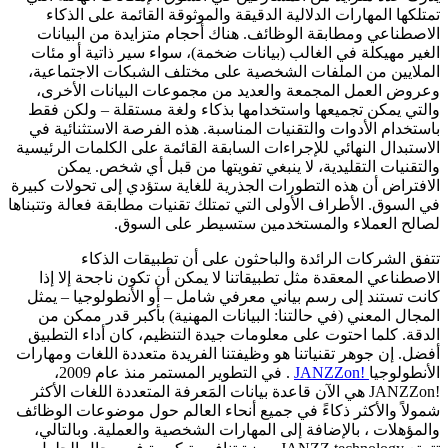
تمتلكها المهارات الدلالية الدقيقة والموثوقة القائمة على الذكاء
الاصطناعي ومطابقة الوظائف. هناك أحجام متزايدة من البيانات
الغير مهيكلة في الغالب (بيانات ضخمة)، سواء سير ذاتية أو مئات
الملايين من الملفات الشخصية على مختلف الشبكات الاجتماعية،
وعروض العمل المجمعة والعديد من مجموعات البيانات الأخرى،
والتي يمكن تجميعها واستخدامها بذكاء ولغة مستقلة – ولكن فقط
باستخدام الأدوات والتقنيات المناسبة. هذه الفرصة الاستثنائية في
الاستبدال النهائي للإجراءات السابقة القائمة على الكلمات الرئيسية
والتقنيات التقليدية، لا ينبغي تفويتها من قبل أي شخص. يمكن
الافتراض أن هذه التطورات الجذرية للغاية ستؤدي إلى تحولات كبيرة
في السوق. الأطراف الأولى التي تمتلك تقنيات مطابقة فعالة وتتبناها
لصالح العملاء والمستخدمين ستسيطر على السوق.
تتفق الشركات الرائدة والباحثون على أن تطبيقات الذكاء
الاصطناعي المعقدة مثل تطبيقاتنا لا يمكن أن تكون ناجحة إلا إذا
كانت تستند إلى رسم بياني معرفي شامل – أو الأنطولوجيا – يمثل
المجال المعني (في حالتنا: البيانات المهنية) بأكبر قدر ممكن من
الدقة. كلما احتوت على معلومات جيدة التنظيم، كان أداء التطبيق
أفضل. إن جوهر تقنياتنا هو وظيفتنا الفريدة متعددة اللغات ومهارات
الأنطولوجيا
!JANZZon
. في التطوير المستمر منذ عام 2009،
!JANZZon هي الآن قاعدة بيانات المَعرفة المتعددة اللغات الأكثر
شمولاً والأكثر ذكاءً في جميع أنحاء العالم حول موضوعات الوظائف
والمؤهلات ، بالإضافة إلى المهارات الشخصية والعملية. وبالتالي،