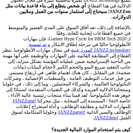
تتمتع JANZZ.technology بميزة تنافسية كبيرة في مجال الحلول
الدلالية في هذا القطاع:
أي شخص يتطلع إلى بناء قاعدة بيانات
مثل
JANZZon!
سيحتاج إلى استثمار سنوات من العمل وملايين
الدولارات.
بالإضافة إلى ذلك، تعد آفاق السوق على المدى القصير والمتوسط
في جميع القطاعات إيجابية للغاية، وفقًا
لـ Gartner Hype Cycle for HRM Tech 2020، فإن مهارات
الأنطولوجيا حاليًا في مرحلة إطلاق الابتكار و
تم تسمية
JANZZ.technology كمورد عينة
في مجال مهارات الأنطولوجيا. ينظر
القطاع إلى المطابقة القائمة على المهارات والوظيفة على أنها مهمة
من الناحية الإستراتيجية ضمن عملياته المؤتمتة بشكل متزايد، إلى
جانب التعقيد سريع النمو والحجم الكبير لأحجام البيانات (بيانات
ضخمة). في المقابل ، كان هناك اهتمام ظاهر، في ارتفاع مستمر،
من قبل خدمات التوظيف العامة ، والمنظمات الإحصائية ، وشركات
التكنولوجيا العالمية ، والشركاء المحتملين ، وما إلى ذلك ، في حلولنا
ومنتجاتنا الدلالية الفريدة وكذلك في التقنيات المتقدمة: استنادًا إلى
جوهر هذه التكنولوجيا، لقد قمنا ببناء منتجات رئيسية عالية الأداء ،
خاصة SaaS / المستندة إلى السحابة ، مثل محركنا
!JANZZsme
للمهارات الدلالية و مطابقة الوظائف، و أداة استخراج إعلانات
الوظائف والسير الذاتية
!JANZZparser
وحلولنا المتكاملة لسوق
العمل
!JANZZilms
.
كيف يتم استخدام الموارد المالية الجديدة؟