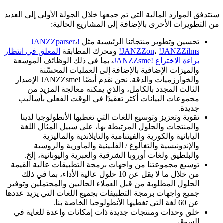
ستتدفق الموارد المالية التي تم جمعها خلال الجولة الأولى إلى العديد
من التطويرات الأخرى بالإضافة إلى المشاريع الحالية:
تحسين وتطوير منتجاتنا الرئيسية مثل
!JANZZparser
،
!JANZZilms
،
!JANZZon
ومحرك المطابقة
المعلق في انتظار
براءة الاختراع
!JANZZsme
، بما في ذلك الوظائف الموسعة
والميزات الإضافية بالإضافة إلى العمليات المحسّنة
والخوارزميات والدقة. نحن نقدم أيضًا !JANZZsme الإصدار
الثالث المجدد بالكامل، والذي يمكنه معالجة المزيد من
مجموعات البيانات أكثر تعقيدًا في الوقت الفعلي بأساليب
جديدة.
تقوية وتعزيز وتوسيع اللغات التي تغطيها الأنطولوجيا لدينا
والمنتجات والحلول المرتبطة بها، على سبيل المثال اللغة
اليابانية والكورية والفيتنامية والتايلاندية والماليزية
والإندونيسية والتغالوغ / الفلبينية والماورية والروسية
والبلطيق ولغات أوروبا الشرقية والعبرية واليونانية، إلخ.
توسيع مجموعتنا من واجهات برمجة التطبيقات عالية القيمة
من خلال ما لا يقل عن 10 حلول عالية الأداء، بما في ذلك
الحلول المطلوبة من قبل العملاء الحاليين والمحتملين وتوفير
جميع واجهات برمجة التطبيقات بجميع اللغات التي يزيد عددها
عن 60 لغة التي تغطيها الأنطولوجيا الخاصة بنا.
خلق وحدات ومنتجات جديدة ذات إمكانات واعدة للغاية في
السوق.