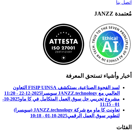
اتصل بنا
مُعتمدة JANZZ
أخبار وأشياء تستحق المعرفة
لسد الفجوة الصناعية، يستكشف FISIP UINSA التعاون
العالمي مع JANZZ.technology سويسرا
2025-12-22 - 11:20
مشروع تجريبي حل سوق العمل المتكامل في كا ماو
2025-10-
01 - 11:15
تعاونت كا ماو مع شركة JANZZ.technology (سويسرا)
لتطوير سوق العمل الرقمي
2025-10-01 - 10:18
الفئات