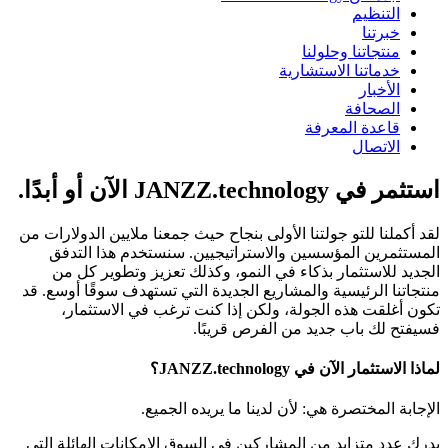
التنظيم
خبرتنا
منتجاتنا وحلولنا
خدماتنا الاستشارية
الأخبار
الصحافة
قاعدة المعرفة
الاتصال
استثمر في JANZZ.technology الآن أو أبدًا.
لقد أكملنا للتو جولتنا الأولى بنجاح حيث جمعنا ملايين الدولارات من
المستثمرين المؤسسين والاستراتيجيين. سنستخدم هذا التدفق
الجديد للاستثمار بذكاء في النمو، وكذلك تعزيز وتطوير كل من
منتجاتنا الرئيسية والمشاريع الجديدة التي تستهدف سوقًا أوسع. قد
تكون أغلقت هذه الجولة، ولكن إذا كنت ترغب في الاستثمار،
فسيفتح لك باب جديد من الفرص قريبًا.
لماذا الاستثمار الآن في JANZZ.technology؟
الإجابة المختصرة هي: لأن لدينا ما يريده الجميع.
يدرك عدد متزايد من المشاركين في السوق الإمكانات الهائلة التي