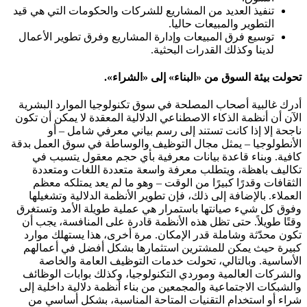
تنفيذ العديد من المشاريع للشركات والحكومات التي هي قيد
التطوير والمبيعات حاليا.
توسيع فرق المبيعات وإدارة المشاريع وفرق تطوير الأعمال
لدينا وكذلك القدرات البحثية.
تحولت بيئة السوق من «البناء» إلى «الشراء».
أدرك غالبية أصحاب المصلحة في سوق تكنولوجيا الموارد البشرية
الآن أن أنظمة الذكاء الاصطناعي الدلالية المعقدة لا يمكن أن تكون
ناجحة إلا إذا كانت تستند إلى رسم بياني معرفي شامل – أو
الأنطولوجيا – يمثل مجال التوظيف والوساطة في سوق العمل بدقة
كافية. وبناء قاعدة بيانات معرفية بأي حجم معقول يتسبب في
تكاليف باهظة، ويتطلب معرفة واسعة متعددة اللغات ومتعددة
الثقافات وقدرًا كبيرًا من الوقت – وهو ما لم يعد يمتلكه معظم
العملاء. بالإضافة إلى ذلك، فإن تطوير الأنظمة الدلالية وتشغيلها
وفوق كل شيء صيانتها باستمرار هي عملية طويلة الأمد وتستغرق
وقتًا طويلاً. حتى تظل هذه الأنظمة قادرة على المنافسة، يجب أن
تكون محدّثة وشاملة قدر الإمكان. مرة أخرى، هذا يستهلك موارد
كبيرة حيث يمكن للمشترين استثمارها بشكل أفضل في أعمالهم
الأساسية. وبالتالي، تحولت خدمات التوظيف العامة والخاصة
والشركات العالمية وموردي التكنولوجيا، وكذلك بوابات الوظائف
والشبكات الاجتماعية والمجمعين من بناء أنظمة دلالية داخلية إلى
شراء أو استخدام التقنيات المتاحة المناسبة، بشكل أساسي من