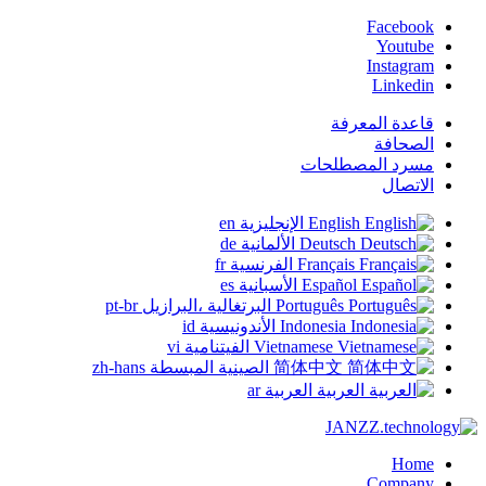
Facebook
Youtube
Instagram
Linkedin
قاعدة المعرفة
الصحافة
مسرد المصطلحات
الاتصال
English
الإنجليزية
en
Deutsch
الألمانية
de
Français
الفرنسية
fr
Español
الأسبانية
es
Português
البرتغالية ،البرازيل
pt-br
Indonesia
الأندونيسية
id
Vietnamese
الفيتنامية
vi
简体中文
الصينية المبسطة
zh-hans
العربية
العربية
ar
Home
Company