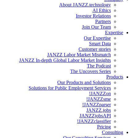
About JANZZ.technology
AI Ethics
Investor Relations
Partners
Join Our Team
Expertise
Our Expertise
Smart Data
Customer stories
JANZZ Labor Market Mismatch
JANZZ In-depth Global Labor Market Insights
The Podcast
The Uncovers Series
Products
Our Products and Solutions
Solutions for Public Employment Services
JANZZon!
JANZZsme!
JANZZparser!
JANZZ.jobs
JANZZjobsAPI
JANZZclassifier!
Pricing
Consulting
Our Consulting Services