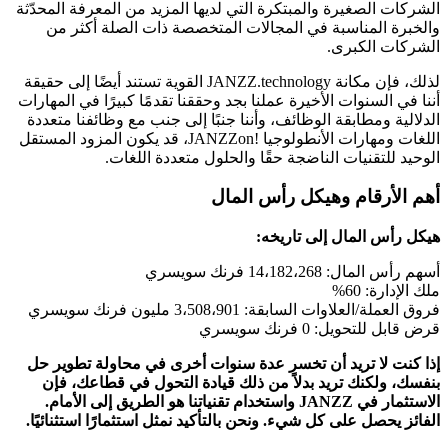
الشركات الصغيرة والمبتكرة التي لديها المزيد من المعرفة المحدّثة
والخبرة المناسبة في المجالات المتخصصة ذات الصلة أكثر من
الشركات الكبرى.
لذلك، فإن مكانة JANZZ.technology القوية تستند أيضًا إلى حقيقة
أننا في السنوات الأخيرة عملنا بجد وحققنا تقدمًا كبيرًا في المهارات
الدلالية ومطابقة الوظائف، وأننا جنبًا إلى جنب مع وظائفنا متعددة
اللغات ومهارات الأنطولوجيا !JANZZon، قد يكون المزود المستقل
الوحيد للتقنيات الناضجة حقًا والحلول متعددة اللغات.
أهم الأرقام وهيكل رأس المال
هيكل رأس المال إلى تاريخه:
أسهم رأس المال:
14،182،268
فرنك سويسري
ملك الإدارة:
60%
فروق العملة/العلاوات السابقة:
3،508،901
مليون فرنك سويسري
قرض قابل للتحويل:
0
فرنك سويسري
إذا كنت لا تريد أن تخسر عدة سنوات أخرى في محاولة تطوير حل
بنفسك، ولكنك تريد بدلاً من ذلك قيادة التحول في قطاعك، فإن
الاستثمار في JANZZ واستخدام تقنياتنا هو الطريق إلى الأمام.
الفائز يحصل على كل شيء. ونحن بالتأكيد نمثل استثمارًا استثنائيًا.