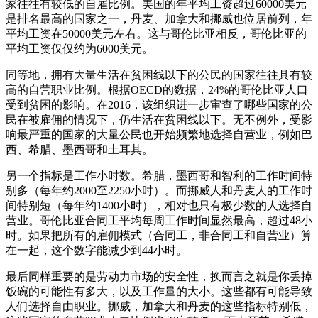
家往往有较低的自雇比例。美国的年平均工资超过60000美元
是排名最高的国家之一，丹麦、加拿大和挪威也位居前列，年
平均工资在50000美元左右。这与哥伦比亚相反，哥伦比亚的
平均工资仅仅约为6000美元。
同等地，拥有大量生活在贫困线以下的公民的国家往往具有较
高的自营职业比例。根据OECD的数据，24%的哥伦比亚人口
受到贫困的影响。在2016，该组织进一步审查了哪些国家的公
民在被雇佣的情况下，仍生活在贫困线以下。无不例外，受影
响最严重的国家的大量公民也开始频繁地选择自营业，例如巴
西、希腊、墨西哥和土耳其。
另一个指标是工作小时数。希腊，墨西哥和智利的工作时间特
别多（每年约2000至2250小时）。而挪威人和丹麦人的工作时
间特别短（每年约1400小时），相对也只有极少数的人选择自
营业。哥伦比亚合同工平均每周工作时间显然最高，超过48小
时。如果把所有的雇佣模式（合同工，非合同工和自营业）算
在一起，这个数字能减少到44小时。
最后同样重要的是劳动力市场的安全性，换而言之就是你丢掉
饭碗的可能性有多大，以及工作量的大小。这些都有可能导致
人们选择自由职业。挪威，加拿大和丹麦的这些指标特别低，