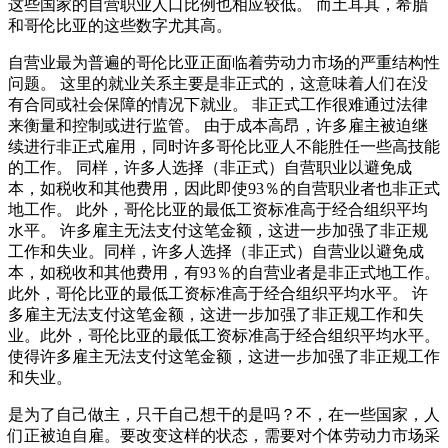
这些国家的自营职业人口比例也相应较低。 而土耳其，希腊
和哥伦比亚的这些数字尤其高。
自营业最为普遍的哥伦比亚正面临着劳动力市场的严重结构性
问题。 这里的就业关系主要是非正式的，这意味着人们在没
有合同或社会保障的情况下就业。 非正式工作很难通过法律
来衡量和控制或进行监管。 由于成本高昂，许多雇主被迫继
续进行非正式雇用，同时许多哥伦比亚人不能胜任一些高技能
的工作。 同样，许多人选择（非正式）自营职业以避免成
本，如税收和其他费用，因此即使93％的自营职业者也非正式
地工作。 此外，哥伦比亚的最低工资标准高于经合组织平均
水平。 许多雇主无法支付这笔金额，这进一步加强了非正规
工作和失业。同样，许多人选择（非正式）自营业以避免成
本，如税收和其他费用，有93％的自营业者是非正式地工作。
此外，哥伦比亚的最低工资标准高于经合组织平均水平。 许
多雇主无法支付这笔金额，这进一步加强了非正规工作和失
业。此外，哥伦比亚的最低工资标准高于经合组织平均水平。
使得许多雇主无法支付这笔金额，这进一步加强了非正规工作
和失业。
是为了自己做主，只干自己想干的是吗？不，在一些国家，人
们正被迫自雇。要改变这样的状态，需要对个体劳动力市场采