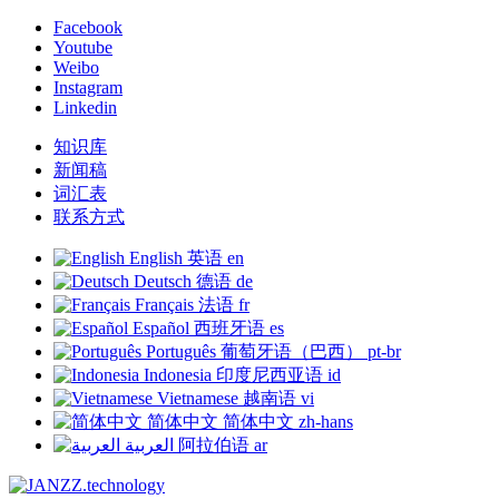
Facebook
Youtube
Weibo
Instagram
Linkedin
知识库
新闻稿
词汇表
联系方式
English
英语
en
Deutsch
德语
de
Français
法语
fr
Español
西班牙语
es
Português
葡萄牙语（巴西）
pt-br
Indonesia
印度尼西亚语
id
Vietnamese
越南语
vi
简体中文
简体中文
zh-hans
العربية
阿拉伯语
ar