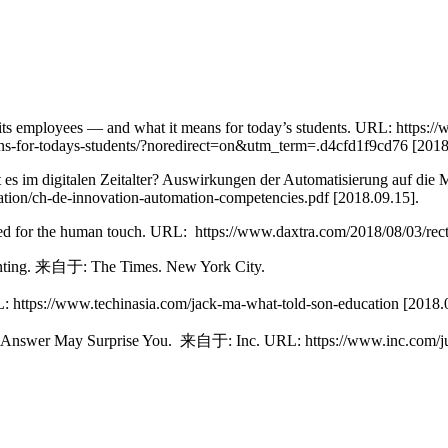
ut its employees — and what it means for today’s students. URL: http
ans-for-todays-students/?noredirect=on&utm_term=.d4cfd1f9cd76 [2018
 es im digitalen Zeitalter? Auswirkungen der Automatisierung auf die
tion/ch-de-innovation-automation-competencies.pdf [2018.09.15].
 need for the human touch. URL: https://www.daxtra.com/2018/08/03/rec
arenting. 来自于: The Times. New York City.
: https://www.techinasia.com/jack-ma-what-told-son-education [2018.
The Answer May Surprise You. 来自于: Inc. URL: https://www.inc.com/jus