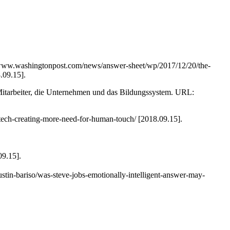
s://www.washingtonpost.com/news/answer-sheet/wp/2017/12/20/the-
.09.15].
 Mitarbeiter, die Unternehmen und das Bildungssystem. URL:
tech-creating-more-need-for-human-touch/ [2018.09.15].
09.15].
tin-bariso/was-steve-jobs-emotionally-intelligent-answer-may-