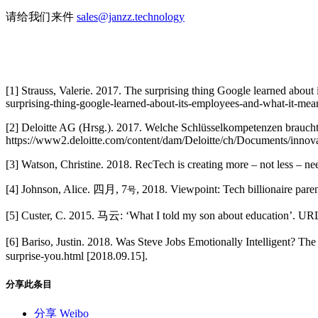
请给我们来件
sales@janzz.technology
[1] Strauss, Valerie. 2017. The surprising thing Google learned abo
surprising-thing-google-learned-about-its-employees-and-what-it-me
[2] Deloitte AG (Hrsg.). 2017. Welche Schlüsselkompetenzen braucht
https://www2.deloitte.com/content/dam/Deloitte/ch/Documents/innova
[3] Watson, Christine. 2018. RecTech is creating more – not less –
[4] Johnson, Alice. 四月, 7
, 2018. Viewpoint: Tech billionaire p
号
[5] Custer, C. 2015. 马云: ‘What I told my son about education’. URL
[6] Bariso, Justin. 2018. Was Steve Jobs Emotionally Intelligent? 
surprise-you.html [2018.09.15].
分享此条目
分享 Weibo