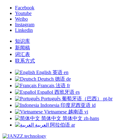
Facebook
Youtube
Weibo
Instagram
Linkedin
知识库
新闻稿
词汇表
联系方式
English
英语
en
Deutsch
德语
de
Français
法语
fr
Español
西班牙语
es
Português
葡萄牙语（巴西）
pt-br
Indonesia
印度尼西亚语
id
Vietnamese
越南语
vi
简体中文
简体中文
zh-hans
العربية
阿拉伯语
ar