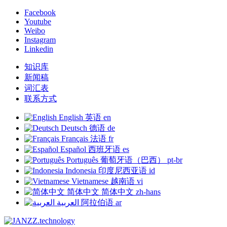
Facebook
Youtube
Weibo
Instagram
Linkedin
知识库
新闻稿
词汇表
联系方式
English
英语
en
Deutsch
德语
de
Français
法语
fr
Español
西班牙语
es
Português
葡萄牙语（巴西）
pt-br
Indonesia
印度尼西亚语
id
Vietnamese
越南语
vi
简体中文
简体中文
zh-hans
العربية
阿拉伯语
ar