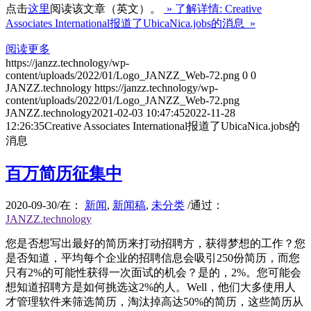
点击
这里
阅读该文章（英文）。
» 了解详情: Creative
Associates International报道了UbicaNica.jobs的消息 »
阅读更多
https://janzz.technology/wp-
content/uploads/2022/01/Logo_JANZZ_Web-72.png
0
0
JANZZ.technology
https://janzz.technology/wp-
content/uploads/2022/01/Logo_JANZZ_Web-72.png
JANZZ.technology
2021-02-03 10:47:45
2022-11-28
12:26:35
Creative Associates International报道了UbicaNica.jobs的
消息
百万简历征集中
2020-09-30
/
在：
新闻
,
新闻稿
,
未分类
/
通过：
JANZZ.technology
您是否想写出最好的简历来打动招聘方，获得梦想的工作？您
是否知道，平均每个企业的招聘信息会吸引250份简历，而您
只有2%的可能性获得一次面试的机会？是的，2%。您可能会
想知道招聘方是如何挑选这2%的人。Well，他们大多使用人
才管理软件来筛选简历，淘汰掉高达50%的简历，这些简历从