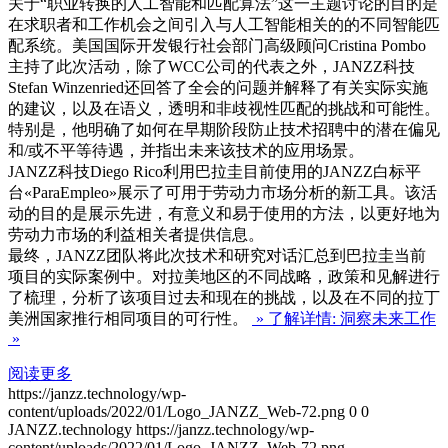
关于“职业转换的人工智能和匹配算法”这一主题讨论的目的是
在求职者和工作机会之间引入与人工智能相关的的不同智能匹
配系统。美国国际开发银行社会部门高级顾问Cristina Pombo
主持了此次活动，除了WCC公司的代表之外，JANZZ科技
Stefan Winzenried还回答了全会的问题并解释了有关实际实施
的建议，以及在语义，透明和非歧视性匹配的挑战和可能性。
特别是，他明确了如何在早期阶段防止技术招聘中的潜在偏见
和/或不平等待遇，并指出未来该技术的应用场景。
JANZZ科技Diego Rico利用巴拉圭目前使用的JANZZ白标平
台«ParaEmpleo»展示了可用于劳动力市场分析的新工具。该活
动的目的是展示先进，有意义和易于使用的方法，以更好地为
劳动力市场的利益相关者提供信息。
最终，JANZZ团队将此次技术和研究对话汇总到巴拉圭当前
项目的实际案例中。对拉美地区的不同战略，政策和见解进行
了梳理，分析了该项目过去和现在的挑战，以及在不同的拉丁
美洲国家推行相同项目的可行性。
» 了解详情: 洞察未来工作
»
阅读更多
https://janzz.technology/wp-
content/uploads/2022/01/Logo_JANZZ_Web-72.png
0
0
JANZZ.technology
https://janzz.technology/wp-
content/uploads/2022/01/Logo_JANZZ_Web-72.png