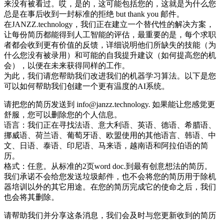
来没有被看过。哎，是的，这可能包括您的，这就是为什么您
总是在事后收到一封标准的拒绝 but thank you 邮件。
在JANZZ.technology，我们正在建立一个替代性的解决方案，
让每份简历都能得到人工智能的评估，最重要的是，每个求职
者都会收到更有价值的反馈，详细说明他们所缺失的技能（为
什么您没有被录用）和可能的自我提升建议（如何提高您的机
会），以便在未来获得同样的工作。
为此，我们请您帮助我们改进我们的机器学习算法。以下是您
可以如何帮助我们创建一个更有温度的AI系统。
请把您的简历发送到 info@janzz.technology. 如果能让您感觉更
舒服，您可以删除您的个人信息。
语言：我们正在寻找法语、意大利语、英语、德语、希腊语、
挪威语、荷兰语、葡萄牙语、欧盟使用的其他语言、韩语、中
文、日语、泰语、印尼语、马来语，越南语和阿拉伯语的简
历。
格式：任意。从标准的2页word doc.到最有创意想法的简历。
我们承诺不会给您发送垃圾邮件，也不会将您的简历用于除机
器培训以外的其它用途。在您的简历完成它的使命之后，我们
也会将其删除。
请帮助我们并分享这条消息，我们会及时与您更新收到的简历