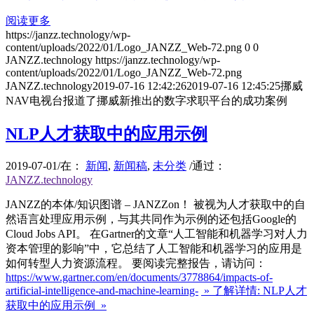
阅读更多
https://janzz.technology/wp-
content/uploads/2022/01/Logo_JANZZ_Web-72.png
0
0
JANZZ.technology
https://janzz.technology/wp-
content/uploads/2022/01/Logo_JANZZ_Web-72.png
JANZZ.technology
2019-07-16 12:42:26
2019-07-16 12:45:25
挪威
NAV电视台报道了挪威新推出的数字求职平台的成功案例
NLP人才获取中的应用示例
2019-07-01
/
在：
新闻
,
新闻稿
,
未分类
/
通过：
JANZZ.technology
JANZZ的本体/知识图谱 – JANZZon！ 被视为人才获取中的自
然语言处理应用示例，与其共同作为示例的还包括Google的
Cloud Jobs API。 在Gartner的文章“人工智能和机器学习对人力
资本管理的影响”中，它总结了人工智能和机器学习的应用是
如何转型人力资源流程。 要阅读完整报告，请访问：
https://www.gartner.com/en/documents/3778864/impacts-of-
artificial-intelligence-and-machine-learning-
» 了解详情: NLP人才
获取中的应用示例 »