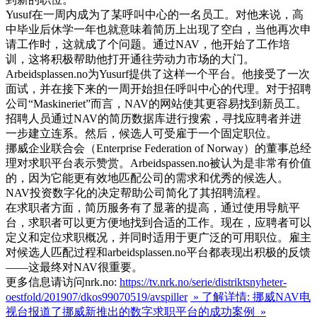
Yusuf在一周内成为了某呼叫中心的一名员工。对他来说，高
中毕业后休学一年也就意味着简历上出现了空白，当他再次申
请工作时，这就成了个问题。通过NAV，他开始了工作培
训，这将积极帮助他打开通往劳动力市场的大门。
Arbeidsplassen.no为Yusurf提供了这样一个平台。他接受了一次
面试，并在接下来的一周开始担任呼叫中心的代理。对于招聘
公司“Maskineriet”而言，NAV的网站使其更容易找到新员工。
招聘人员通过NAV的简历数据库进行搜索，寻找应聘者并进
一步建立连系。然后，候选人可受雇于一个固定职位。
挪威企业联合会（Enterprise Federation of Norway）的董事总经
理对求职平台表示赞赏。Arbeidspassen.no被认为是非常有价值
的，因为它能更有效地匹配公司的需求和优秀的候选人。
NAV投资数字化的决定帮助公司简化了其招聘流程。
在求职者方面，简历服务有了显著的提高，通过使用导航平
台，求职者可以更方便地找到合适的工作。现在，应聘者可以
定义和定位求职概况，并同时适用于更广泛的可用职位。雇主
对候选人匹配过程和arbeidsplassen.no平台都表现出积极的反馈
——这最终对NAV很重要。
更多信息请访问nrk.no:
https://tv.nrk.no/serie/distriktsnyheter-
oestfold/201907/dkos99070519/avspiller
» 了解详情: 挪威NAV电
视台报道了挪威新推出的数字求职平台的成功案例 »