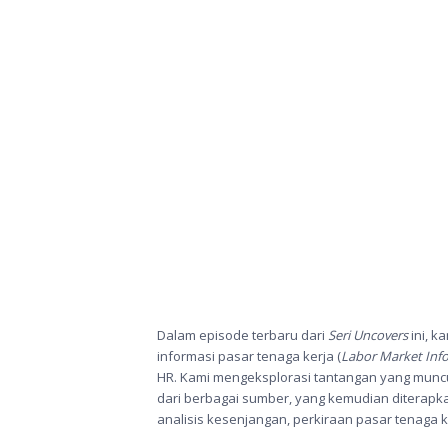
Dalam episode terbaru dari
Seri Uncovers
ini, k
informasi pasar tenaga kerja (
Labor Market Inf
HR. Kami mengeksplorasi tantangan yang muncul
dari berbagai sumber, yang kemudian diterapka
analisis kesenjangan, perkiraan pasar tenaga 