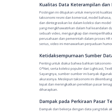
Kualitas Data Keterampilan dan
Postingan ini ditujukan untuk menyoroti kuali
taksonomi resmi dan komersial, model bahasa, se
dan diintegrasikan ke dalam koleksi dan mod
yang mengkhawatirkan dalam hal keandalan dan 
sebuah video, mengungkap dan memperlihatka
perusahaan dan pemerintah dalam proses HR me
serius, video ini menawarkan perpaduan humo
Ketidaksempurnaan Sumber Data
Penting untuk diakui bahwa bahkan taksonomi 
O*Net, serta koleksi populer dari Lightcast, Tex
Sayangnya, sumber-sumber ini banyak digunaka
akurasinya. Meskipun taksonomi ini dikembangk
tepat dan meningkatkan penelitian pasar tenaga
diharapkan.
Dampak pada Perkiraan Pasar Te
Dampak dari bekerja dengan data yang tidak ak