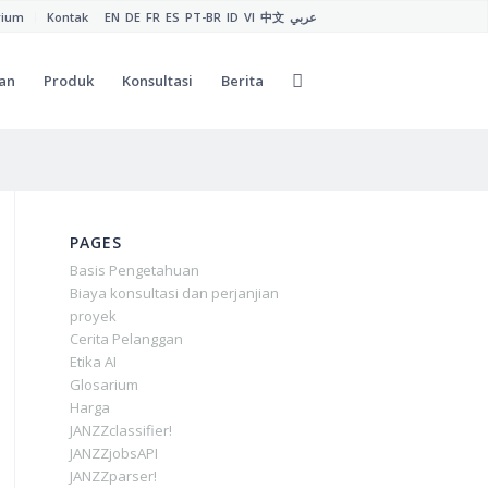
rium
Kontak
EN
DE
FR
ES
PT-BR
ID
VI
中文
عربي
an
Produk
Konsultasi
Berita
PAGES
Basis Pengetahuan
Biaya konsultasi dan perjanjian
proyek
Cerita Pelanggan
Etika AI
Glosarium
Harga
JANZZclassifier!
JANZZjobsAPI
JANZZparser!