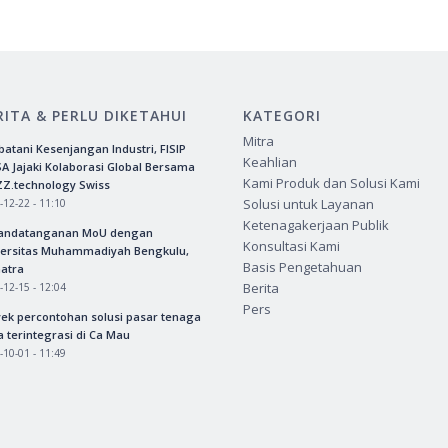
RITA & PERLU DIKETAHUI
KATEGORI
Mitra
atani Kesenjangan Industri, FISIP
Keahlian
A Jajaki Kolaborasi Global Bersama
Kami Produk dan Solusi Kami
ZZ.technology Swiss
Solusi untuk Layanan
-12-22 - 11:10
Ketenagakerjaan Publik
andatanganan MoU dengan
Konsultasi Kami
versitas Muhammadiyah Bengkulu,
Basis Pengetahuan
atra
Berita
-12-15 - 12:04
Pers
ek percontohan solusi pasar tenaga
a terintegrasi di Ca Mau
-10-01 - 11:49