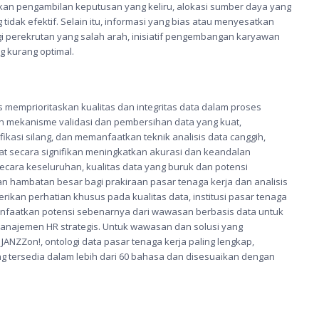
n pengambilan keputusan yang keliru, alokasi sumber daya yang
tidak efektif. Selain itu, informasi yang bias atau menyesatkan
 perekrutan yang salah arah, inisiatif pengembangan karyawan
g kurang optimal.
s memprioritaskan kualitas dan integritas data dalam proses
 mekanisme validasi dan pembersihan data yang kuat,
kasi silang, dan memanfaatkan teknik analisis data canggih,
pat secara signifikan meningkatkan akurasi dan keandalan
Secara keseluruhan, kualitas data yang buruk dan potensi
 hambatan besar bagi prakiraan pasar tenaga kerja dan analisis
ikan perhatian khusus pada kualitas data, institusi pasar tenaga
faatkan potensi sebenarnya dari wawasan berbasis data untuk
anajemen HR strategis. Untuk wawasan dan solusi yang
n
JANZZon!
, ontologi data pasar tenaga kerja paling lengkap,
g tersedia dalam lebih dari 60 bahasa dan disesuaikan dengan