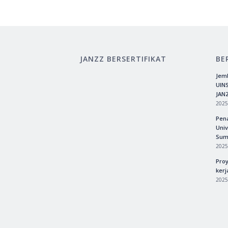
JANZZ BERSERTIFIKAT
BE
Jemb
UINS
JAN
2025
Pen
Uni
Sum
2025
Proy
kerj
2025