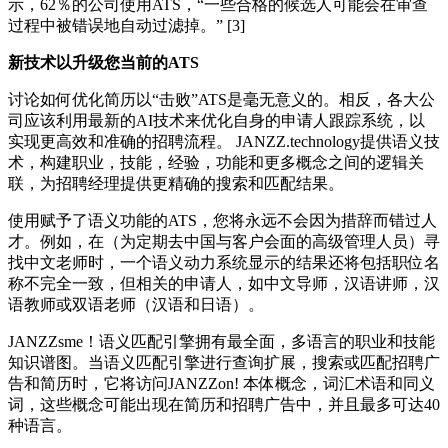
示，62％的公司使用ATS，“一些合格的候选人可能会在审查
过程中被错误地自动过滤掉。” [3]
新技术以升级您当前的ATS
讨论如何优化简历以“击败”ATS是毫无意义的。相反，各大公
司应该利用最新的AI技术来优化自身的申请人跟踪系统，以
实现更高效和准确的招聘流程。 JANZZ.technology提供语义技
术，构建职业，技能，经验，功能和更多概念之间的逻辑关
联，为招聘经理提供更精确的搜索和匹配结果。
使用赋予了语义功能的ATS，您将永远不会因为措辞而错过人
才。例如，在（为定期去中国与客户会面的高级管理人员）寻
找中文老师时，一个语义动力系统显示的结果还将包括职位名
称不完全一致，但相关的申请人，如中文导师，汉语讲师，汉
语教师或双语老师（汉语和日语）。
JANZZsme！语义匹配引擎拥有最全面，多语言的职业和技能
知识谱图。当语义匹配引擎进行查询扩展，搜索或匹配招聘广
告和简历时，它将访问JANZZon! 本体概念，词汇术语和同义
词，这些概念可能出现在简历和招聘广告中，并且最多可达40
种语言。