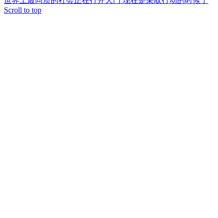
世界上最同质的社会正在打开大门
现在是采取行动的时候了
Scroll to top