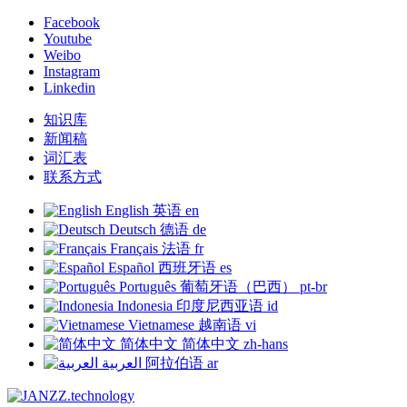
Facebook
Youtube
Weibo
Instagram
Linkedin
知识库
新闻稿
词汇表
联系方式
English
英语
en
Deutsch
德语
de
Français
法语
fr
Español
西班牙语
es
Português
葡萄牙语（巴西）
pt-br
Indonesia
印度尼西亚语
id
Vietnamese
越南语
vi
简体中文
简体中文
zh-hans
العربية
阿拉伯语
ar