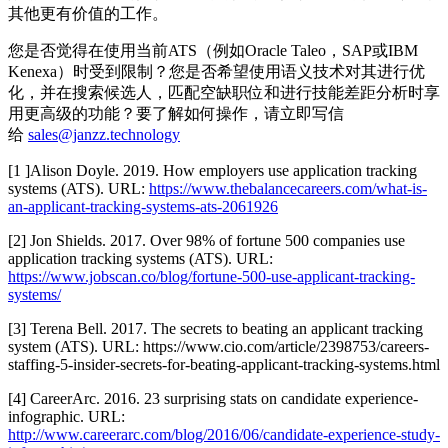
其他更有价值的工作。
您是否觉得在使用当前ATS（例如Oracle Taleo，SAP或IBM
Kenexa）时受到限制？您是否希望使用语义技术对其进行优
化，并在搜索候选人，匹配空缺职位和进行技能差距分析时享
用更高级的功能？要了解如何操作，请立即写信
给
sales@janzz.technology
[1 ]Alison Doyle. 2019. How employers use application tracking
systems (ATS). URL:
https://www.thebalancecareers.com/what-is-
an-applicant-tracking-systems-ats-2061926
[2] Jon Shields. 2017. Over 98% of fortune 500 companies use
application tracking systems (ATS). URL:
https://www.jobscan.co/blog/fortune-500-use-applicant-tracking-
systems/
[3] Terena Bell. 2017. The secrets to beating an applicant tracking
system (ATS). URL: https://www.cio.com/article/2398753/careers-
staffing-5-insider-secrets-for-beating-applicant-tracking-systems.html
[4] CareerArc. 2016. 23 surprising stats on candidate experience-
infographic. URL:
http://www.careerarc.com/blog/2016/06/candidate-experience-study-