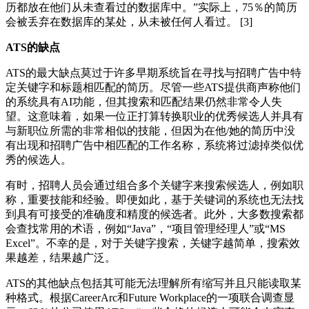
历都放在他们从未查看过的数据库中。”实际上，75％的简历
会被丢弃在数据库的某处，从未被任何人看过。 [3]
ATS
的缺点
ATS的最大缺点莫过于许多早期系统旨在寻找与招聘广告中特
定关键字和标题相匹配的简历。尽管一些ATS提供商声称他们
的系统具有AI功能，但其搜索和匹配结果仍然非常令人失
望。这意味着，如果一位正打算转换职业的优秀候选人并具有
与新职位所需的非常相似的技能，但因为在他/她的简历中没
有出现和招聘广告中相匹配的工作名称，系统将过滤掉类似优
秀的候选人。
有时，招聘人员会通过组合多个关键字来搜索候选人，例如职
称，重要技能和经验。即便如此，基于关键词的系统也无法找
到具有可接受的准确度和精度的候选者。此外，大多数搜索都
会查找常用的术语，例如“Java”，“项目管理经理人”或“MS
Excel”。不幸的是，对于关键字搜索，关键字越简单，搜索效
果越差，结果越广泛。
ATS的其他缺点包括其可能无法理解所有缩写并且只能读取某
种格式。根据CareerArc和Future Workplace的一项联合调查显