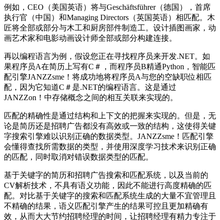
例如，CEO（美国英语）将与Geschäftsführer（德国），首席
执行官（中国）和Managing Directors（英国英语）相匹配。木
匠将全部或部分与木工和厨房部件制造工。设计插图画家，动
画艺术家和电影动画设计师全部或部分构建连接。
再以编程语言为例，假设您正在寻找程序员来开发.NET。如
果程序员A在简历上写有C＃，而程序员B精通Python，智能匹
配引擎JANZZsme！将成功地将程序员A与您的空缺职位相匹
配，因为它知道C＃是.NET的编程语言。这是通过
JANZZon！中存储概念之间的相互关联来实现的。
匹配的精确性是通过结构和上下文的把握来实现的。但是，无
论是简历还是招聘广告都没有高效或一致的结构，这使得关键
字搜索引擎难以识别正确的数据类型。JANZZsme！匹配引擎
会懂得查找所需数据的类型，并使用深度学习技术来识别正确
的匹配，同时取消对错误数据类型的匹配。
基于关键字的简历和招聘广告搜索和匹配系统，以及当前的
CV解析技术，不具有语义功能，因此不能进行高度精确的匹
配。对比基于关键字的搜索和匹配系统生成的大量不宜管理且
不精确的结果，语义匹配引擎产生的结果可控且更加精确有
效，从而大大节约招聘经理的时间，让招聘经理有精力专注于