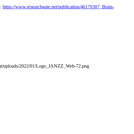
L:
https://www.researchgate.net/publication/46179307_Brain-
ntent/uploads/2022/01/Logo_JANZZ_Web-72.png