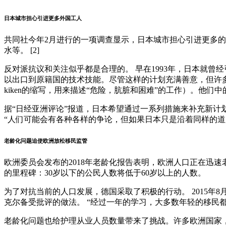
日本城市担心引进更多外国工人
共同社今年2月进行的一项调查显示，日本城市担心引进更多
水等。 [2]
反对派抗议和关注似乎都是合理的。 早在1993年，日本就
以出口到原籍国的技术技能。尽管这样的计划充满善意，但许多日本
kiken的缩写，用来描述“危险，肮脏和困难”的工作）。他们
据“日经亚洲评论”报道，日本希望通过一系列措施来补充新
“人们可能会有各种各样的争论，但如果日本只是沿着同样的道路前进，
老龄化问题迫使欧洲放松移民监管
欧洲委员会发布的2018年老龄化报告表明，欧洲人口正在迅
的里程碑：30岁以下的公民人数将低于60岁以上的人数。
为了对抗当前的人口发展，德国采取了积极的行动。 2015年
克尔备受批评的做法。 “经过一年的学习，大多数年轻的移民都能说
老龄化问题也给护理从业人员数量带来了挑战。许多欧洲国家