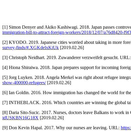
[1] Simon Denyer and Akiko Kashiwagi. 2018. Japan passes controver
immigration-bill-to-attract-foreign-workers/2018/12/07/a76d8420-
[2] KYODO. 2019. Japanese cities worried about taking in more for
survey-finds/#.XGKdelxKiUk
[2019.02.26]
[3] Christoph Neidhart. 2019. Zuwanderer verzweifelt gesucht. URL
[4] Hiona Shiraiwa. 2018. Japan prepares support for incoming fore
[5] Jorg Luyken. 2018. Angela Merkel was right about refugee integr
show-400000-refugees/
[2019.02.26]
[6] Ian Goldin. 2016. How immigration has changed the world for th
[7] INTHEBLACK. 2016. Which countries are winning the global t
[8] Daria Sito-Sucic. 2017. Nurses, doctors leave Balkans to work 
idUSKBN16G18X
[2019.02.26]
[9] Don Kevin Hapal. 2017. Why our nurses are leaving. URL:
https