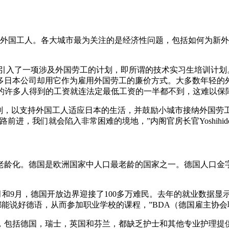
的外国工人。各大城市最为关注的是经济性问题，包括如何为新
曾经引入了一项涉及外国劳工的计划，即所谓的技术实习生培训计
公司却用它作为雇用外国劳工的廉价方式。大多数年轻的外国实习生从事
中的许多人得到的工资就连法定最低工资的一半都不到，这难以保障
计划，以支持外国工人适应日本的生活，并鼓励小城市接纳外国劳
我们就会陷入非常困难的境地，”内阁官房长官Yoshihide Su
速老龄化。德国是欧洲国家中人口最老龄的国家之一。德国人口
8月和9月，德国开放边界迎接了100多万难民。去年的就业数据
好德语，从而参加职业学校的课程，”BDA（德国雇主协会联合会）负责
，包括德国，瑞士，英国和芬兰，都缺乏护士和其他专业护理提