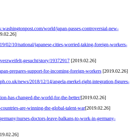
w.washingtonpost.com/world/japan-passes-controversial-new-
9.02.26]
9/02/10/national/japanese-cities-worried-taking-foreign-workers-
-verzweifelt-gesucht/story/19372917
[2019.02.26]
Japan-prepares-support-for-incoming-foreign-workers
[2019.02.26]
ph.co.uk/news/2018/12/14/angela-merkel-right-integration-figures-
n-has-changed-the-world-for-the-better/
[2019.02.26]
countries-are-winning-the-global-talent-war
[2019.02.26]
e-germany/nurses-doctors-leave-balkans-to-work-in-germany-
19.02.26]