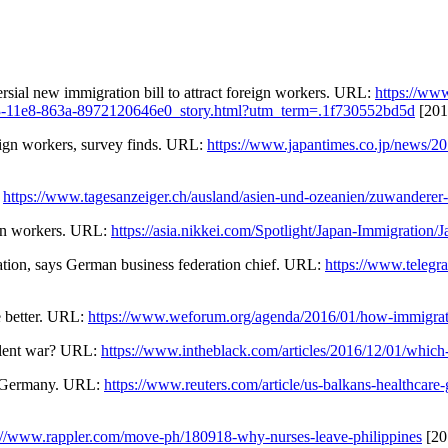
sial new immigration bill to attract foreign workers. URL:
https://ww
f9f3-11e8-863a-8972120646e0_story.html?utm_term=.1f730552bd5d
[201
eign workers, survey finds. URL:
https://www.japantimes.co.jp/news/201
:
https://www.tagesanzeiger.ch/ausland/asien-und-ozeanien/zuwanderer
ign workers. URL:
https://asia.nikkei.com/Spotlight/Japan-Immigration/
ation, says German business federation chief. URL:
https://www.telegra
e better. URL:
https://www.weforum.org/agenda/2016/01/how-immigratio
alent war? URL:
https://www.intheblack.com/articles/2016/12/01/which-
in Germany. URL:
https://www.reuters.com/article/us-balkans-healthcar
://www.rappler.com/move-ph/180918-why-nurses-leave-philippines
[20