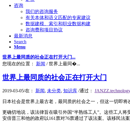
咨询
我们的咨询服务
有关本体和语义匹配的专家建议
数据建模、索引和职业数据构建
咨询费和项目协议
最新消息
Search
Menu
世界上最同质的社会正在打开大门...
您现在的位置：
新闻
/
世界上最同�...
世界上最同质的社会正在打开大门
2019-03-05
/
在：
新闻
,
未分类
,
知识库
/
通过：
JANZZ.technolog
日本社会是世界上最古老，最同质的社会之一，但这一切即将改
更确切地说，该法律旨在吸引外国“半熟练工人”。这些工人将
安倍晋三和他的政府以161票对76票通过了该法案。该移民法案将于