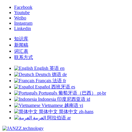
Facebook
Youtube
Weibo
Instagram
Linkedin
知识库
新闻稿
词汇表
联系方式
English
英语
en
Deutsch
德语
de
Français
法语
fr
Español
西班牙语
es
Português
葡萄牙语（巴西）
pt-br
Indonesia
印度尼西亚语
id
Vietnamese
越南语
vi
简体中文
简体中文
zh-hans
العربية
阿拉伯语
ar